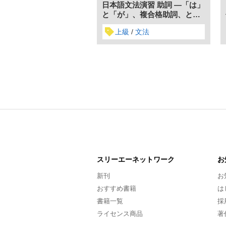
日本語文法演習 助詞 ―「は」
と「が」、複合格助詞、とり
たて助詞など―
上級
文法
スリーエー
ネットワーク
お
新刊
お
おすすめ書籍
は
書籍一覧
採
ライセンス商品
著