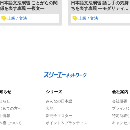
日本語文法演習 ことがらの関
日本語文法演習 話し手の気持
係を表す表現 ―複文―
ちを表す表現 ―モダリティ・
終助詞―
上級
文法
上級
文法
知らせ
シリーズ
会社案内
知らせ
みんなの日本語
会社概要
じめての方へ
大地
プライバ
用情報
新完全マスター
特定商取
作権について
ポイント＆プラクティス
キャンセ