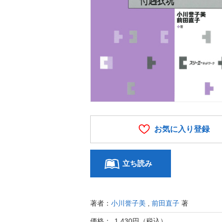
お気に入り登録
立ち読み
著者：
小川誉子美
,
前田直子
著
価格： 1,430円（税込）