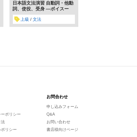
日本語文法演習 自動詞・他動
日本語文法演習 ことが
詞、使役、受身 ―ボイスー
係を表す表現 ―複文―
上級
文法
上級
文法
お問合わせ
申し込みフォーム
シーポリシー
Q&A
引法
お問い合わせ
ルポリシー
書店様向けページ