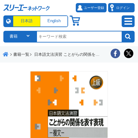
ユーザー登録
ログイン
日本語
English
書籍一覧
日本語文法演習 ことがらの関係を表す表現 ―複文―