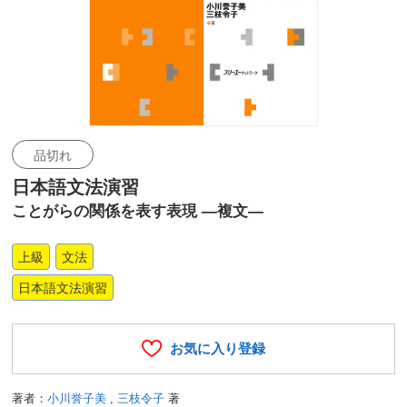
品切れ
日本語文法演習
ことがらの関係を表す表現 ―複文―
上級
文法
日本語文法演習
お気に入り登録
著者：
小川誉子美
,
三枝令子
著