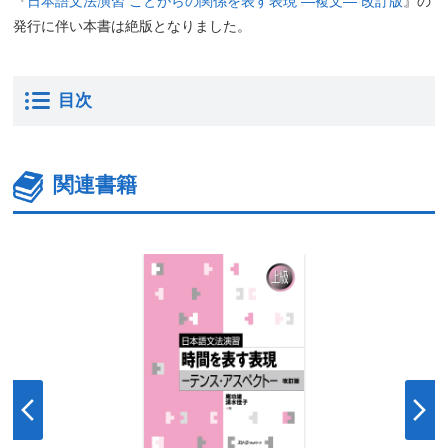
『
日本語文法演習 ことがらの関係を表す表現 ―複文― 改訂版
』の
発行に伴い本書は絶版となりました。
目次
関連書籍