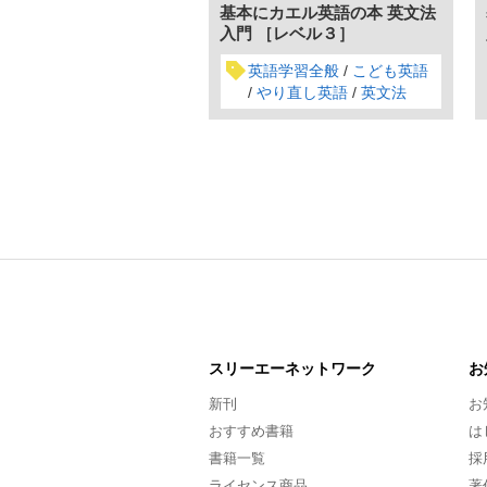
基本にカエル英語の本 英文法
入門 ［レベル３］
英語学習全般
こども英語
やり直し英語
英文法
スリーエー
ネットワーク
お
新刊
お
おすすめ書籍
は
書籍一覧
採
ライセンス商品
著