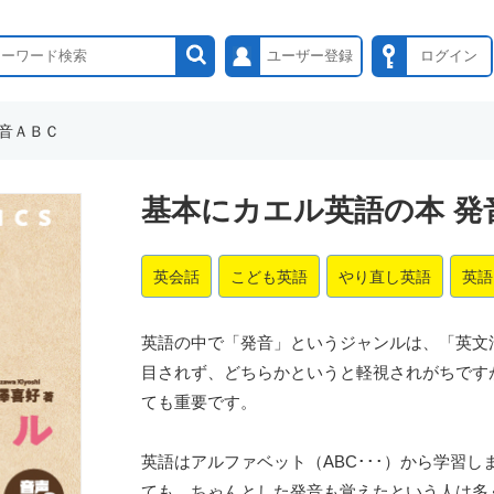
ユーザー登録
ログイン
発音ＡＢＣ
基本にカエル英語の本 発
英会話
こども英語
やり直し英語
英語
英語の中で「発音」というジャンルは、「英文
目されず、どちらかというと軽視されがちです
ても重要です。
英語はアルファベット（ABC･･･）から学習
ても、ちゃんとした発音も覚えたという人は多