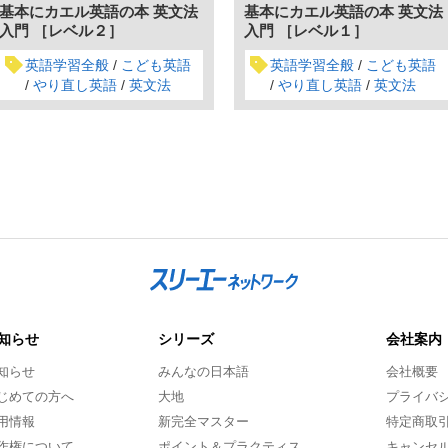
基本にカエル英語の本 英文法
基本にカエル英語の本 英文法
入門 ［レベル２］
入門 ［レベル１］
英語学習全般
こども英語
英語学習全般
こども英語
やり直し英語
英文法
やり直し英語
英文法
知らせ
シリーズ
会社案内
知らせ
みんなの日本語
会社概要
じめての方へ
大地
プライバ
用情報
新完全マスター
特定商取
作権について
ポイント＆プラクティス
キャンセ