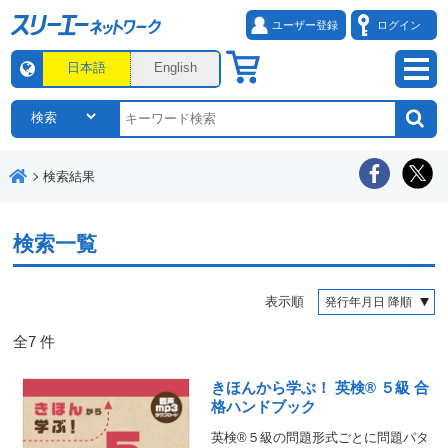
ユーザー登録
ログイン
日本語
English
検索結果
検索一覧
表示順
全
7
件
きほんから学ぶ！ 英検® ５級 合
格ハンドブック
英検®５級の問題形式ごとに問題パタ