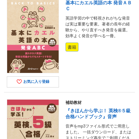
基本にカエル英語の本 発音ＡＢ
Ｃ
英語学習の中で軽視されがちな発音
は実は重要な要素。著者の長年の経
験から、やり直すべき発音を厳選。
効率よく発音が学べる一冊。
書籍
お気に入り登録
補助教材
『きほんから学ぶ！ 英検®５級
合格ハンドブック』音声
音声をmp3ファイル形式でご用意し
ました。 一括ダウンロード、または
ストリーミング再生でご利用くださ