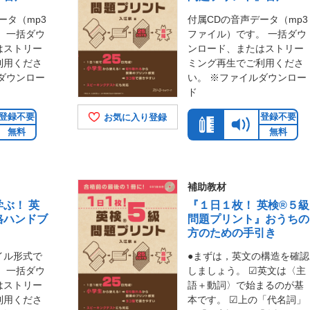
ータ（mp3
付属CDの音声データ（mp3
 一括ダウ
ファイル）です。 一括ダウ
はストリー
ンロード、またはストリー
利用くださ
ミング再生でご利用くださ
ダウンロー
い。 ※ファイルダウンロー
ド
登録不要
登録不要
お気に入り登録
無料
無料
補助教材
ぶ！ 英
『１日１枚！ 英検®５級
格ハンドブ
問題プリント』おうちの
方のための手引き
イル形式で
●まずは，英文の構造を確認
 一括ダウ
しましょう。 ☑英文は〈主
はストリー
語＋動詞〉で始まるのが基
利用くださ
本です。 ☑上の「代名詞」