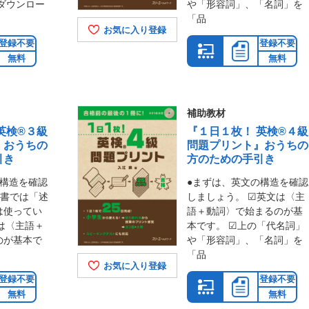
ダウンロー
や「形容詞」、「名詞」を
「品
お気に入り登録
登録不要
登録不要
無料
無料
補助教材
英検®３級
『１日１枚！ 英検®４級
』おうちの
問題プリント』おうちの
引き
方のための手引き
の構造を確認
●まずは、英文の構造を確認
本書では「述
しましょう。 ☑英文は〈主
は使ってい
語＋動詞〉で始まるのが基
は〈主語＋
本です。 ☑上の「代名詞」
のが基本で
や「形容詞」、「名詞」を
「品
お気に入り登録
登録不要
登録不要
無料
無料