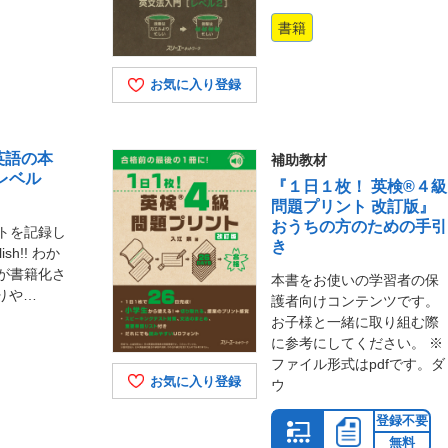
書籍
お気に入り登録
英語の本
補助教材
レベル
『１日１枚！ 英検®４級
問題プリント 改訂版』
おうちの方のための手引
ットを記録し
き
lish!! わか
が書籍化さ
本書をお使いの学習者の保
りや…
護者向けコンテンツです。
お子様と一緒に取り組む際
に参考にしてください。 ※
ファイル形式はpdfです。ダ
お気に入り登録
ウ
登録不要
無料