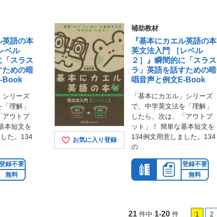
補助教材
ル英語の本
『基本にカエル英語の本
レベル
英文法入門 ［レベル
に「スラス
２］』瞬間的に「スラス
すための暗
ラ」英語を話すための暗
Book
唱音声と例文E-Book
」シリーズ
「基本にカエル」シリーズ
を「理解」
で、中学英文法を「理解」
「アウトプ
したら、次は、「アウトプ
基本短文を
ット」！ 簡単な基本短文を
した。134
134例文用意しました。134
お気に入り登録
の
登録不要
登録不要
無料
無料
21
1-20
件中
件
1
2