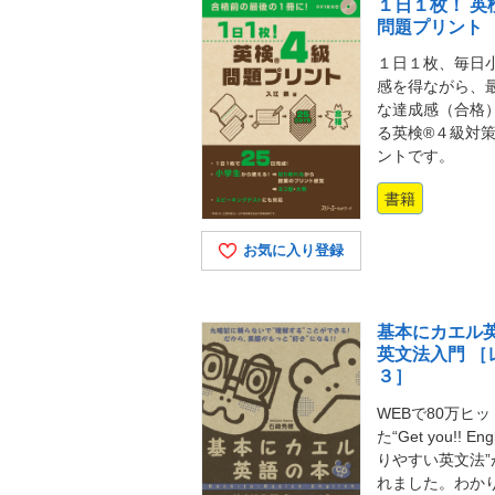
１日１枚！ 英
問題プリント
１日１枚、毎日
感を得ながら、
な達成感（合格
る英検®４級対
ントです。
書籍
お気に入り登録
基本にカエル
英文法入門 ［
３］
WEBで80万ヒ
た“Get you!! Eng
りやすい英文法”
れました。わか