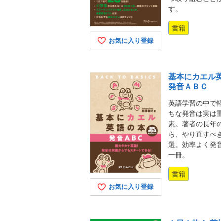
す。
書籍
お気に入り登録
基本にカエル
発音ＡＢＣ
英語学習の中で
ちな発音は実は
素。著者の長年
ら、やり直すべ
選。効率よく発
一冊。
書籍
お気に入り登録