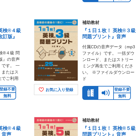
補助教材
英検®４級
『１日１枚！ 英検®３級
改訂版』
問題プリント』音声
付属CDの音声データ（mp3
検®４級 問
ファイル）です。 一括ダウ
版』の音声
ンロード、またはストリー
）です。 一
ミング再生でご利用くださ
、またはス
い。 ※ファイルダウンロー
生でご利用
ド
登録不要
登録不要
お気に入り登録
無料
無料
補助教材
英検®４級
『１日１枚！ 英検®５級
』音声
問題プリント』音声