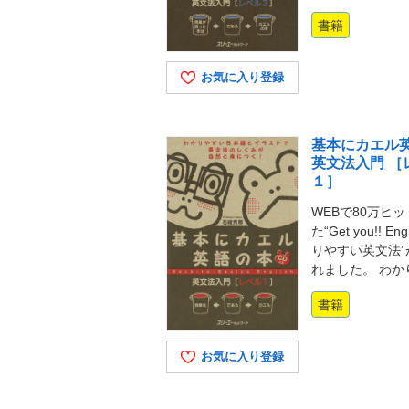
書籍
お気に入り登録
基本にカエル
英文法入門 ［
１］
WEBで80万ヒ
た“Get you!! Eng
りやすい英文法”
れました。 わか
書籍
お気に入り登録