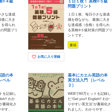
検®４級
１日１枚！ 英検®５級
問題プリント
小さな達成
１日１枚、毎日小さな達成
最後に大き
感を得ながら、最後に大き
）を得られ
な達成感（合格）を得られ
策の問題プリ
る英検®５級対策の問題プ
ントです。
書籍
お気に入り登録
英語の本
基本にカエル英語の本
レベル
英文法入門 ［レベル
２］
ットを記録し
WEBで80万ヒットを記録し
lish!! わか
た“Get you!! English!! わか
が書籍化さ
りやすい英文法”が書籍化さ
りやす…
れました。わかりやす…