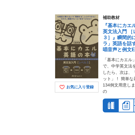
補助教材
『基本にカエ
英文法入門 ［
３］』瞬間的
ラ」英語を話
唱音声と例文E-
「基本にカエル
で、中学英文法
したら、次は、
ット」！ 簡単な
134例文用意しま
お気に入り登録
の