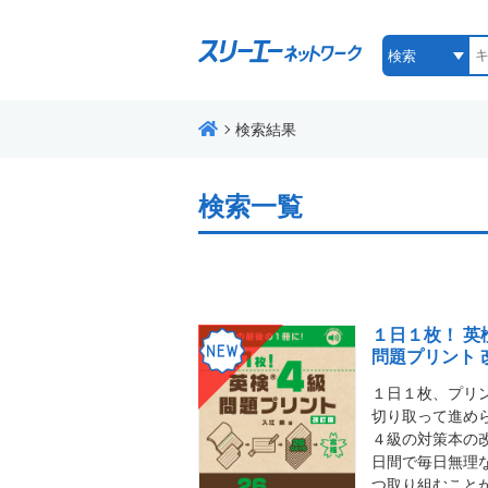
検索結果
検索一覧
１日１枚！ 英
問題プリント 
１日１枚、プリ
切り取って進め
４級の対策本の改
日間で毎日無理
つ取り組むこと