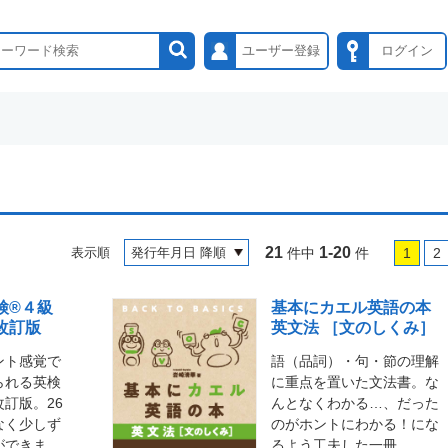
ユーザー登録
ログイン
21
1-20
表示順
件中
件
1
2
検®４級
基本にカエル英語の本
改訂版
英文法 ［文のしくみ］
ント感覚で
語（品詞）・句・節の理解
られる英検
に重点を置いた文法書。な
訂版。26
んとなくわかる…、だった
なく少しず
のがホントにわかる！にな
ができま
るよう工夫した一冊。