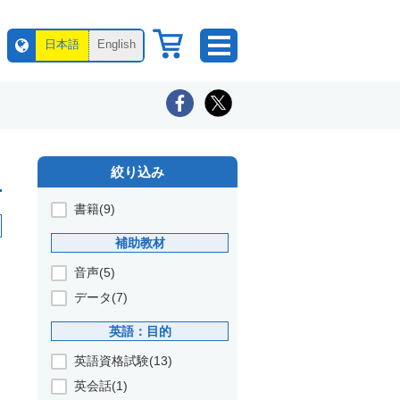
日本語
English
絞り込み
書籍(9)
補助教材
音声(5)
データ(7)
英語：目的
英語資格試験(13)
英会話(1)