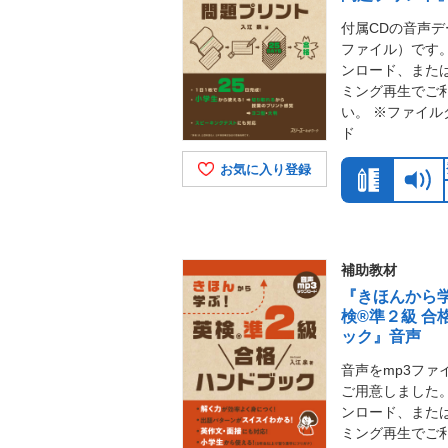
付属CDの音声デ
ファイル）です。
ンロード、また
ミング再生でご
い。 ※ファイル
ド
お気に入り登録
補助教材
『きほんから学
検®準２級 合
ック』音声
音声をmp3ファ
ご用意しました。
ンロード、また
ミング再生でご