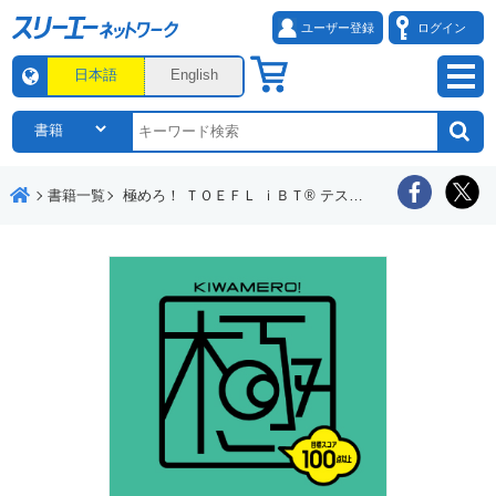
ユーザー登録
ログイン
日本語
English
書籍一覧
極めろ！ ＴＯＥＦＬ ｉＢＴ® テスト リーディング・リスニング解答力 第２版