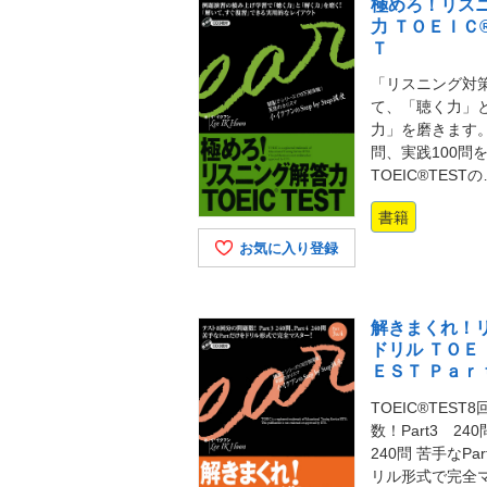
極めろ！リス
力 ＴＯＥＩＣ
Ｔ
「リスニング対
て、「聴く力」
力」を磨きます。
問、実践100問
TOEIC®TEST
書籍
お気に入り登録
解きまくれ！
ドリル ＴＯＥ
ＥＳＴ Ｐａｒ
TOEIC®TEST
数！Part3 24
240問 苦手なPa
リル形式で完全