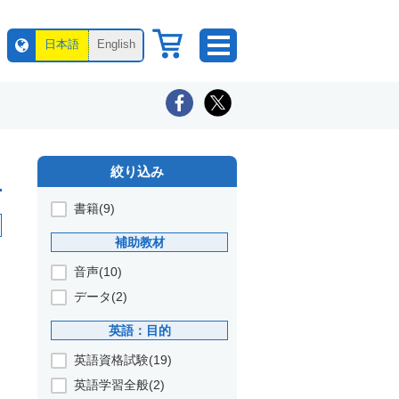
日本語
English
絞り込み
書籍(9)
補助教材
音声(10)
データ(2)
英語：目的
英語資格試験(19)
英語学習全般(2)