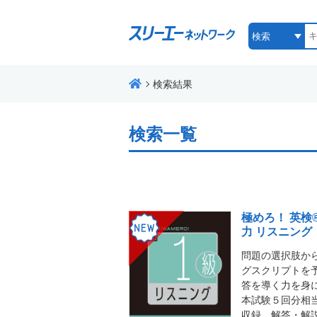
検索結果
検索一覧
極めろ！ 英検
力 リスニング
問題の選択肢か
グスクリプトを
答を導く力を身
本試験５回分相
収録。解答・解