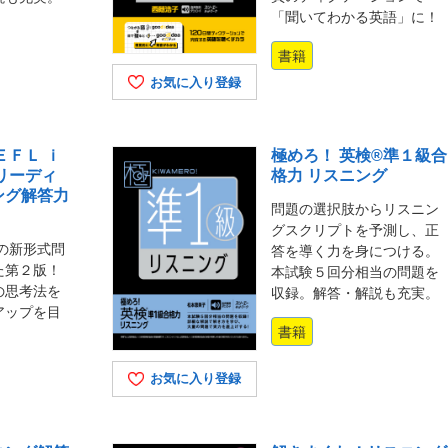
「聞いてわかる英語」に！
書籍
お気に入り登録
ＥＦＬ ｉ
極めろ！ 英検®準１級合
 リーディ
格力 リスニング
ング解答力
問題の選択肢からリスニン
グスクリプトを予測し、正
トの新形式問
答を導く力を身につける。
た第２版！
本試験５回分相当の問題を
の思考法を
収録。解答・解説も充実。
アップを目
書籍
お気に入り登録