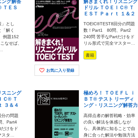
ニング解答
解きまくれ！リスニング
® ＴＥＳ
ドリル ＴＯＥＩＣ® Ｔ
ＥＳＴ Ｐａｒｔ １＆２
策」とし
TOEIC®TEST8回分の問題
と「解く
数！Part1 80問、Part2
 例題152
240問 苦手なPartだけをド
をこなせば、
リル形式で完全マスター…
の…
書籍
お気に入り登録
リスニング
極めろ！ ＴＯＥＦＬ ｉ
ＩＣ® Ｔ
ＢＴ® テスト リーディ
ｔ ３＆４
ング・リスニング解答力
8回分の問題
高得点者の解答戦略・効率
0問、Part4
の良い解法を体感しなが
rtだけをド
ら、具体的に知ることで自
マスタ…
身に合った解法や勉強方法