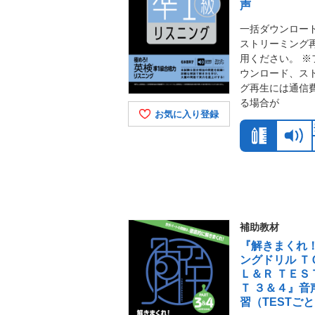
声
一括ダウンロー
ストリーミング
用ください。 ※
ウンロード、ス
グ再生には通信
る場合が
お気に入り登録
補助教材
『解きまくれ！
ングドリル Ｔ
Ｌ＆Ｒ ＴＥＳ
Ｔ ３＆４』音
習（TESTご