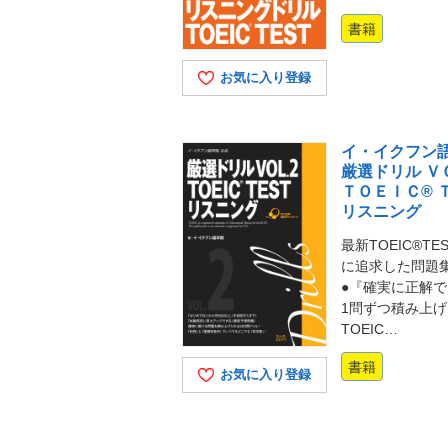
書籍
お気に入り登録
イ・イクフン
厳選ドリル Ｖ
ＴＯＥＩＣ® 
リスニング
最新TOEIC®T
に追求した問題
●『確実に正解
1問ずつ積み上
TOEIC…
書籍
お気に入り登録