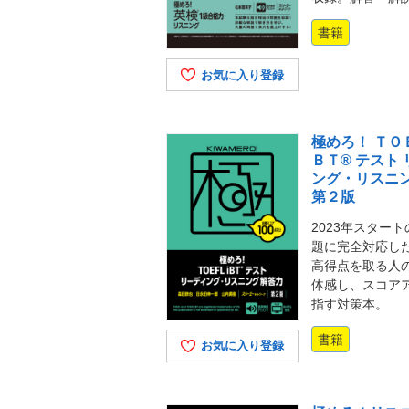
書籍
お気に入り登録
極めろ！ ＴＯ
ＢＴ® テスト
ング・リスニ
第２版
2023年スター
題に完全対応し
高得点を取る人
体感し、スコア
指す対策本。
書籍
お気に入り登録