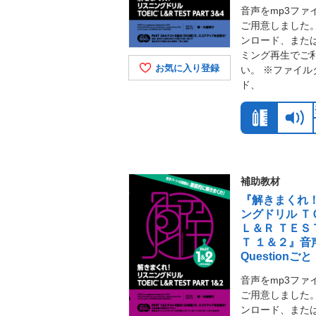
音声をmp3ファ
ご用意しました。
ンロード、また
ミング再生でご
お気に入り登録
い。 ※ファイル
ド、
補助教材
『解きまくれ！
ングドリル Ｔ
Ｌ＆Ｒ ＴＥＳ
Ｔ １＆２』音
Questionごと
音声をmp3ファ
ご用意しました。
ンロード、また