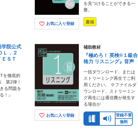
を見つけることができる一
冊。
書籍
お気に入り登録
語学院公式
補助教材
ＯＬ．２
『極めろ！ 英検®１級合
ＴＥＳＴ
格力 リスニング』音声
一括ダウンロード、または
ESTを徹底的
ストリーミング再生でご利
集 第2弾！
用ください。 ※ファイルダ
できる問題を
ウンロード、ストリーミン
げる！』
グ再生には通信費が発生す
る場合が
登録不要
お気に入り登録
無料