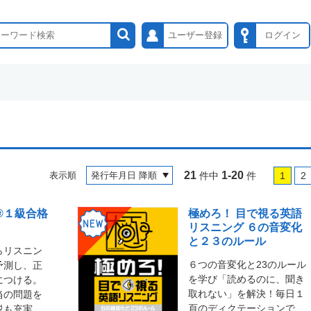
ユーザー登録
ログイン
21
1-20
表示順
件中
件
1
2
®１級合格
極めろ！ 目で視る英語
リスニング ６の音変化
と２３のルール
らリスニン
６つの音変化と23のルール
予測し、正
を学び「読めるのに、聞き
につける。
取れない」を解決！毎日１
当の問題を
頁のディクテーションで
説も充実。