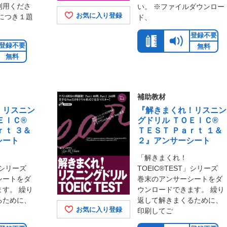
利用くださ
い。 ※ファイルダウンロー
お気に入り登録
につき１題
ド、
登録不要
登録不要
無料
無料
補助教材
！リスニン
『解きまくれ！リスニン
ＥＩＣ®
グドリル ＴＯＥＩＣ®
ｒｔ ３＆
ＴＥＳＴ Ｐａｒｔ １＆
シート
２』アンサーシート
「解きまくれ！
T」シリーズ
TOEIC®TEST」シリーズ
シートをダ
巻末のアンサーシートをダ
す。 繰り
ウンロードできます。 繰り
るために、
返して解きまくるために、
お気に入り登録
印刷してご