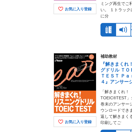
ミング再生でご
お気に入り登録
い。 １トラック
に分
補助教材
『解きまくれ
グドリル ＴＯ
ＴＥＳＴ Ｐａ
４』アンサー
「解きまくれ！
TOEIC®TES
巻末のアンサー
ウンロードできま
返して解きまく
お気に入り登録
印刷してご