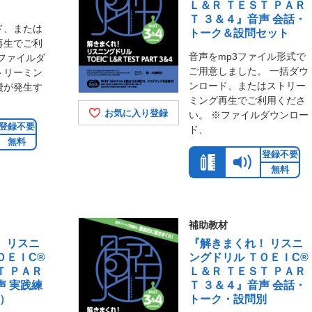
Ｌ＆Ｒ ＴＥＳＴ ＰＡＲ
Ｔ ３＆４』音声 会話・
ド、または
トーク＆設問セット
再生でご利
音声をmp3ファイル形式で
ファイルダ
ご用意しました。 一括ダウ
トリーミン
ンロード、またはストリー
費が発生す
ミング再生でご利用くださ
お気に入り登録
い。 ※ファイルダウンロー
登録不要
ド、
無料
登録不要
無料
補助教材
 リスニ
『解きまくれ！ リスニ
ＯＥＩC®
ングドリル ＴＯＥＩC®
Ｔ ＰＡＲ
Ｌ＆Ｒ ＴＥＳＴ ＰＡＲ
声 実践練
Ｔ ３＆４』音声 会話・
と）
トーク・設問別