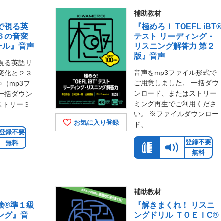
補助教材
で視る英
『極めろ！ TOEFL iBT
６の音変
テスト リーディング・
ール』音声
リスニング解答力 第２
版』音声
視る英語リ
音声をmp3ファイル形式で
変化と２３
ご用意しました。 一括ダウ
（mp3フ
ンロード、またはストリー
一括ダウン
ミング再生でご利用くださ
ストリーミ
い。 ※ファイルダウンロー
お気に入り登録
ド、
登録不要
登録不要
無料
無料
補助教材
検®準１級
『解きまくれ！ リスニ
ング』音
ングドリル ＴＯＥＩC®