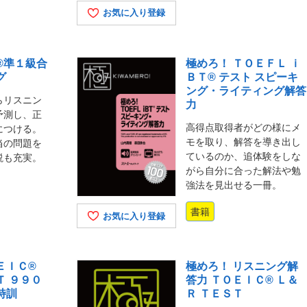
お気に入り登録
®準１級合
極めろ！ ＴＯＥＦＬ ｉ
グ
ＢＴ® テスト スピーキ
ング・ライティング解答
らリスニン
力
予測し、正
高得点取得者がどの様にメ
につける。
モを取り、解答を導き出し
当の問題を
ているのか、追体験をしな
説も充実。
がら自分に合った解法や勉
強法を見出せる一冊。
書籍
お気に入り登録
ＥＩＣ®
極めろ！ リスニング解
Ｔ ９９０
答力 ＴＯＥＩＣ® Ｌ＆
特訓
Ｒ ＴＥＳＴ