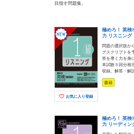
目指す問題集。
極めろ！ 英検
力 リスニング
問題の選択肢か
グスクリプトを
答を導く力を身
本試験５回分相
収録。解答・解
書籍
お気に入り登録
極めろ！ 英検
力 リーディン