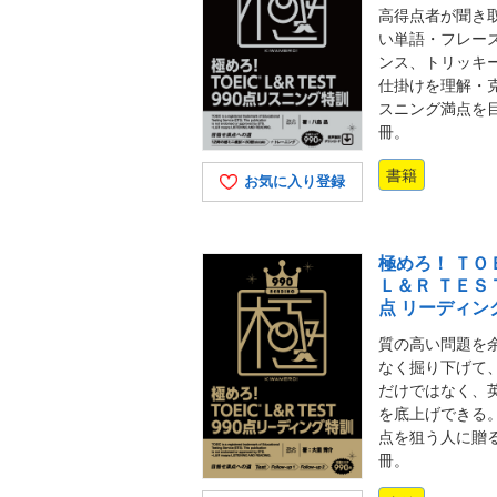
高得点者が聞き
い単語・フレー
ンス、トリッキ
仕掛けを理解・
スニング満点を
冊。
書籍
お気に入り登録
極めろ！ ＴＯ
Ｌ＆Ｒ ＴＥＳ
点 リーディン
質の高い問題を
なく掘り下げて
だけではなく、
を底上げできる
点を狙う人に贈
冊。