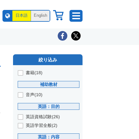
日本語
English
絞り込み
書籍(18)
補助教材
音声(10)
英語：目的
の
英語資格試験(26)
英語学習全般(2)
英語：内容