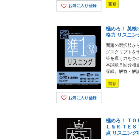
書籍
お気に入り登録
極めろ！ 英検
格力 リスニン
問題の選択肢か
グスクリプトを
答を導く力を身
本試験５回分相
収録。解答・解
書籍
お気に入り登録
極めろ！ ＴＯ
Ｌ＆Ｒ ＴＥＳ
点 リスニング