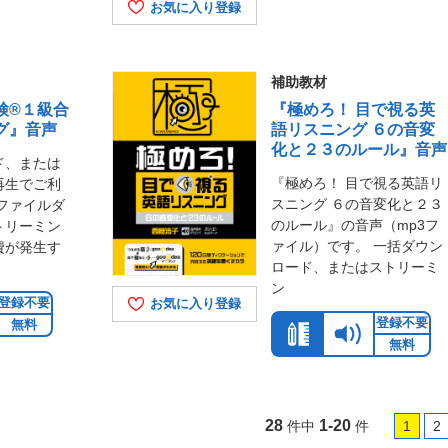
お気に入り登録
補助教材
検®１級合
『極めろ！ 目で視る英
グ』音声
語リスニング ６の音変
化と２３のルール』音声
ド、または
『極めろ！ 目で視る英語リ
再生でご利
スニング ６の音変化と２３
ファイルダ
のルール』の音声（mp3フ
トリーミン
ァイル）です。 一括ダウン
費が発生す
ロード、またはストリーミ
ン
登録不要
お気に入り登録
登録不要
無料
無料
28
1-20
件中
件
1
2