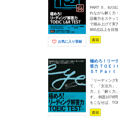
PART ５、6の
れながら解く力
語彙力をステッ
で積み上げて実
860点以上を目
書籍
お気に入り登録
極めろ！リー
答力 ＴＯＥＩ
ＳＴ Ｐａｒｔ
「リーディング
て、「文法力」
力」と「解く力
す。 例題1078
をこなせば、TO
書籍