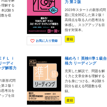
、問題を解
力 第２版
を理解する
2023年スタートの新形式問
。本試験５
題に完全対応した第２版！
題数を収
高得点を取る人の思考法を
体感し、スコアアップを目
指す対策本。
書籍
お気に入り登録
ＥＦＬ ｉ
極めろ！ 英検®準１級合
 リーディ
格力 リーディング
ング解答力
充実した解説で、問題を解
く力と文章全体を理解する
トの新形式問
力を身につける。本試験５
た第２版！
回分を超える問題数を収
の思考法を
録。
アップを目
書籍