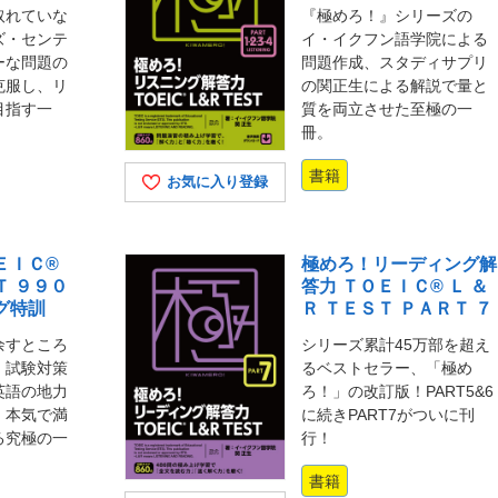
取れていな
『極めろ！』シリーズの
ズ・センテ
イ・イクフン語学院による
ーな問題の
問題作成、スタディサプリ
克服し、リ
の関正生による解説で量と
目指す一
質を両立させた至極の一
冊。
書籍
お気に入り登録
ＥＩＣ®
極めろ！リーディング解
Ｔ ９９０
答力 ＴＯＥＩＣ® Ｌ ＆
グ特訓
Ｒ ＴＥＳＴ ＰＡＲＴ ７
余すところ
シリーズ累計45万部を超え
、試験対策
るベストセラー、「極め
英語の地力
ろ！」の改訂版！PART5&6
。本気で満
に続きPART7がついに刊
る究極の一
行！
書籍