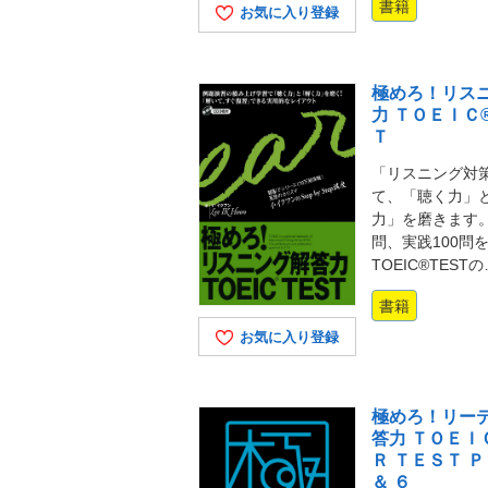
書籍
お気に入り登録
極めろ！リス
力 ＴＯＥＩＣ
Ｔ
「リスニング対
て、「聴く力」
力」を磨きます。
問、実践100問
TOEIC®TEST
書籍
お気に入り登録
極めろ！リー
答力 ＴＯＥＩＣ
Ｒ ＴＥＳＴ Ｐ
＆ ６