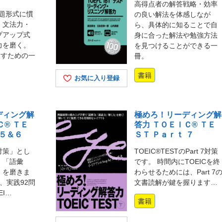
高得点者の解答戦略・効率
出題形式に慣
の良い解法を体感しなが
・文法力・
ら、具体的に知ることで自
プアップ式
身に合った解法や勉強方法
力を磨く。
を見つけることができる一
指すための一
冊。
書籍
お気に入り登録
ディング解
極めろ！リーディング解
Ｃ® ＴＥ
答力 ＴＯＥＩＣ® ＴＥ
 ５＆６
ＳＴ Ｐａｒｔ ７
対策」とし
TOEIC®TESTのPart 7対策
、「語彙
です。 時間内にTOEICを終
」を磨きま
わらせるためには、Part 7
問、実践92問
文書読解が鍵を握ります…
EI…
書籍