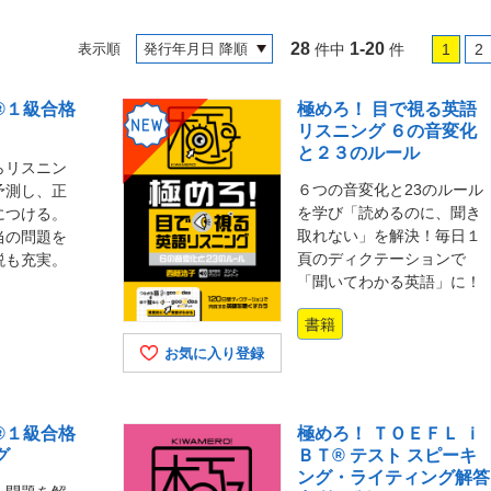
28
1-20
表示順
件中
件
1
2
®１級合格
極めろ！ 目で視る英語
リスニング ６の音変化
と２３のルール
らリスニン
６つの音変化と23のルール
予測し、正
を学び「読めるのに、聞き
につける。
取れない」を解決！毎日１
当の問題を
頁のディクテーションで
説も充実。
「聞いてわかる英語」に！
書籍
お気に入り登録
®１級合格
極めろ！ ＴＯＥＦＬ ｉ
グ
ＢＴ® テスト スピーキ
ング・ライティング解答