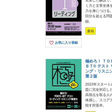
充実した解説で
く力と文章全体
力を身につける
回分を超える問
録。
書籍
お気に入り登録
極めろ！ ＴＯ
ＢＴ® テスト
ング・リスニ
第２版
2023年スター
題に完全対応し
高得点を取る人
体感し、スコア
指す対策本。