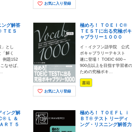
お気に入り登録
ニング解答
極めろ！ ＴＯＥＩＣ®
® ＴＥＳ
ＴＥＳＴに出る究極ボキ
ャブラリー１０００
策」とし
イ・イクフン語学院 公式
と「解く
ボキャブラリーテキスト
 例題152
遂に登場！ TOEIC 600～
をこなせば、
900点以上を目指す学習者
の…
ための究極ボキ…
書籍
お気に入り登録
ディング解
極めろ！ ＴＯＥＦＬ ｉ
® Ｌ ＆
ＢＴ® テスト リーディ
ＡＲＴ ５
ング・リスニング解答力