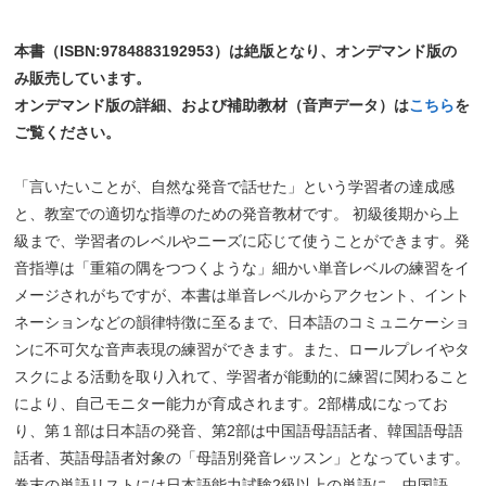
本書（ISBN:9784883192953）は絶版となり、オンデマンド版の
み販売しています。
オンデマンド版の詳細、および補助教材（音声データ）は
こちら
を
ご覧ください。
「言いたいことが、自然な発音で話せた」という学習者の達成感
と、教室での適切な指導のための発音教材です。 初級後期から上
級まで、学習者のレベルやニーズに応じて使うことができます。発
音指導は「重箱の隅をつつくような」細かい単音レベルの練習をイ
メージされがちですが、本書は単音レベルからアクセント、イント
ネーションなどの韻律特徴に至るまで、日本語のコミュニケーショ
ンに不可欠な音声表現の練習ができます。また、ロールプレイやタ
スクによる活動を取り入れて、学習者が能動的に練習に関わること
により、自己モニター能力が育成されます。2部構成になってお
り、第１部は日本語の発音、第2部は中国語母語話者、韓国語母語
話者、英語母語者対象の「母語別発音レッスン」となっています。
巻末の単語リストには日本語能力試験2級以上の単語に、中国語、