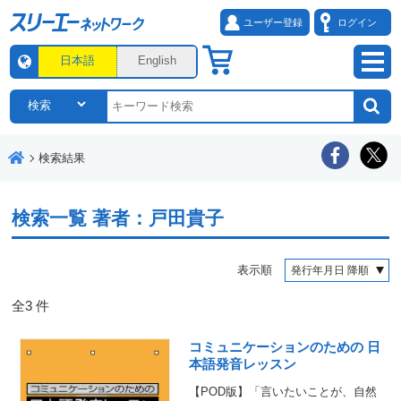
ユーザー登録
ログイン
日本語
English
検索結果
検索一覧
著者：戸田貴子
表示順
全
3
件
コミュニケーションのための 日
本語発音レッスン
【POD版】「言いたいことが、自然