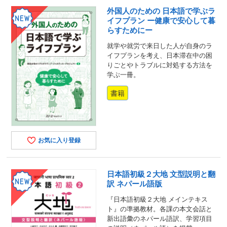
外国人のための 日本語で学ぶラ
イフプラン ー健康で安心して暮
らすためにー
就学や就労で来日した人が自身のラ
イフプランを考え、日本滞在中の困
りごとやトラブルに対処する方法を
学ぶ一冊。
書籍
お気に入り登録
日本語初級２大地 文型説明と翻
訳 ネパール語版
『日本語初級２大地 メインテキス
ト』の準拠教材。各課の本文会話と
新出語彙のネパール語訳、学習項目