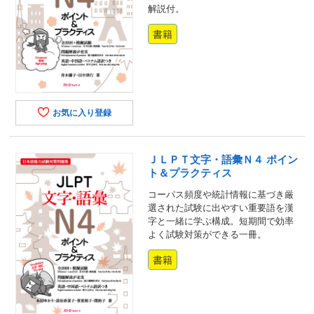
解説付。
書籍
お気に入り登録
ＪＬＰＴ文字・語彙Ｎ４ ポイン
ト＆プラクティス
コーパス頻度や統計情報に基づき厳
選された試験に出やすい重要語を漢
字と一緒に学ぶ構成。短期間で効率
よく試験対策ができる一冊。
書籍