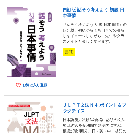
四訂版 話そう考えよう 初級 日
本事情
『話そう考えよう 初級 日本事情』の
四訂版。初級からでも日本での暮ら
しをイメージしながら、先生やクラ
スメイトと楽しく学べます。
書籍
お気に入り登録
ＪＬＰＴ文法Ｎ４ ポイント＆プ
ラクティス
日本語能力試験N4合格に必須の文法
項目約90を短期間で効率的に学ぶ。
模擬試験1回分。日・英・中・越語の