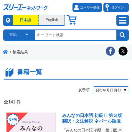
ユーザー登録
ログイン
日本語
English
検索結果
書籍一覧
表示順
全
141
件
みんなの日本語 初級Ⅱ 第３版
翻訳・文法解説 ネパール語版
『みんなの日本語 初級Ⅱ第３版 本