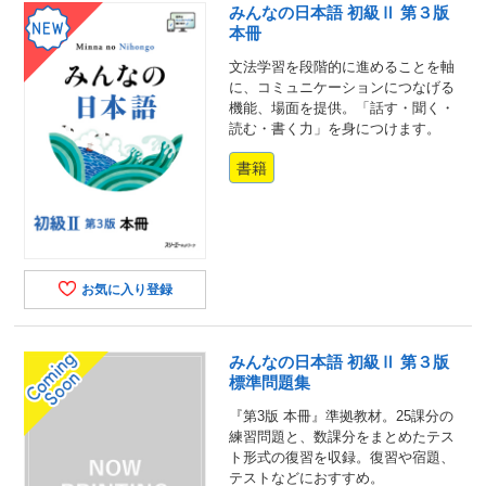
みんなの日本語 初級Ⅱ 第３版
本冊
文法学習を段階的に進めることを軸
に、コミュニケーションにつなげる
機能、場面を提供。「話す・聞く・
読む・書く力」を身につけます。
書籍
お気に入り登録
みんなの日本語 初級Ⅱ 第３版
標準問題集
『第3版 本冊』準拠教材。25課分の
練習問題と、数課分をまとめたテス
ト形式の復習を収録。復習や宿題、
テストなどにおすすめ。