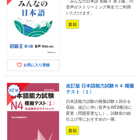
「みんなの日本語 初級Ⅱ 第３版」の
音声がストリーミング再生でご利用
いただけます。
書籍
お気に入り登録
改訂版 日本語能力試験Ｎ４ 模擬
テスト〈１〉
日本語能力試験の模擬試験１回分を
収録。改訂に伴い音声をWEB配信に
変更（問題変更なし）。試験前の総
仕上げ等におすすめの一冊。
書籍