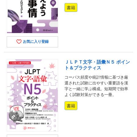
書籍
お気に入り登録
ＪＬＰＴ文字・語彙Ｎ５ ポイン
ト＆プラクティス
コーパス頻度や統計情報に基づき厳
選された試験に出やすい重要語を漢
字と一緒に学ぶ構成。短期間で効率
よく試験対策ができる一冊。
書籍