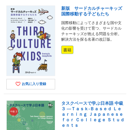
新版 サードカルチャーキッズ
国際移動する子どもたち
国際移動によってさまざまな国や文
化の影響を受けて育つ、サードカル
チャーキッズが抱える問題を分析。
解決方法を探る名著の改訂版。
書籍
お気に入り登録
タスクベースで学ぶ日本語 中級
３ ―Ｔａｓｋ‐Ｂａｓｅｄ Ｌｅ
ａｒｎｉｎｇ Ｊａｐａｎｅｓｅ
ｆｏｒ Ｃｏｌｌｅｇｅ Ｓｔｕｄ
ｅｎｔｓ