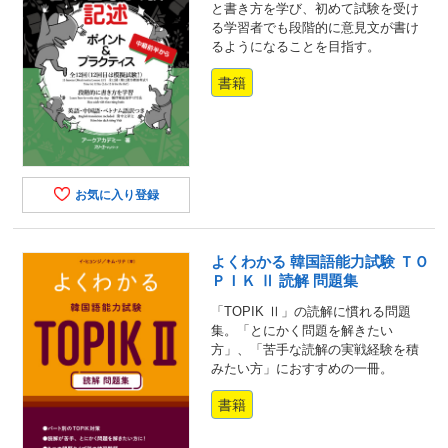
と書き方を学び、初めて試験を受け
る学習者でも段階的に意見文が書け
るようになることを目指す。
書籍
お気に入り登録
よくわかる 韓国語能力試験 ＴＯ
ＰＩＫ Ⅱ 読解 問題集
「TOPIK Ⅱ」の読解に慣れる問題
集。「とにかく問題を解きたい
方」、「苦手な読解の実戦経験を積
みたい方」におすすめの一冊。
書籍