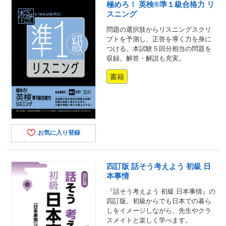
極めろ！ 英検®準１級合格力 リ
スニング
問題の選択肢からリスニングスクリ
プトを予測し、正答を導く力を身に
つける。本試験５回分相当の問題を
収録。解答・解説も充実。
書籍
お気に入り登録
四訂版 話そう考えよう 初級 日
本事情
『話そう考えよう 初級 日本事情』の
四訂版。初級からでも日本での暮ら
しをイメージしながら、先生やクラ
スメイトと楽しく学べます。