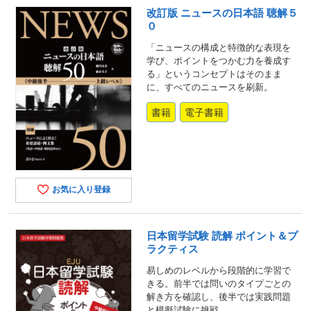
改訂版 ニュースの日本語 聴解５
０
「ニュースの構成と特徴的な表現を
学び、ポイントをつかむ力を養成す
る」というコンセプトはそのまま
に、すべてのニュースを刷新。
書籍
電子書籍
お気に入り登録
日本留学試験 読解 ポイント＆プ
ラクティス
易しめのレベルから段階的に学習で
きる。前半では問いのタイプごとの
解き方を確認し、後半では実践問題
と模擬試験に挑戦。