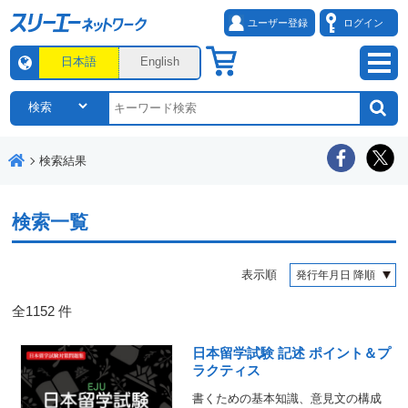
ユーザー登録
ログイン
日本語
English
検索結果
検索一覧
表示順
全
1152
件
日本留学試験 記述 ポイント＆プ
ラクティス
書くための基本知識、意見文の構成