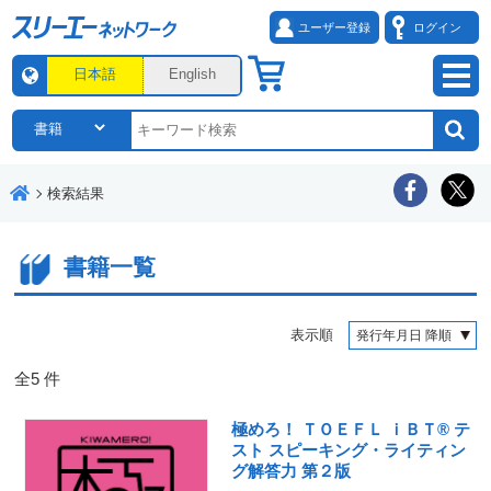
ユーザー登録
ログイン
日本語
English
検索結果
書籍一覧
表示順
全
5
件
極めろ！ ＴＯＥＦＬ ｉＢＴ® テ
スト スピーキング・ライティン
グ解答力 第２版