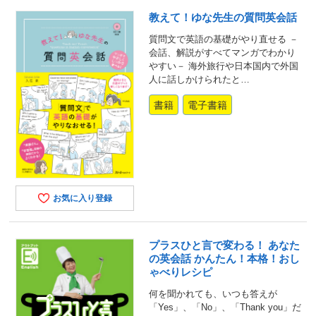
教えて！ゆな先生の質問英会話
質問文で英語の基礎がやり直せる －
会話、解説がすべてマンガでわかり
やすい－ 海外旅行や日本国内で外国
人に話しかけられたと…
書籍
電子書籍
お気に入り登録
プラスひと言で変わる！ あなた
の英会話 かんたん！本格！おし
ゃべりレシピ
何を聞かれても、いつも答えが
「Yes」、「No」、「Thank you」だ