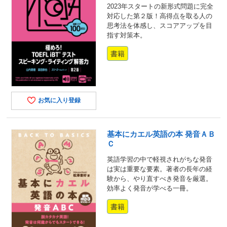
2023年スタートの新形式問題に完全
対応した第２版！高得点を取る人の
思考法を体感し、スコアアップを目
指す対策本。
書籍
お気に入り登録
基本にカエル英語の本 発音ＡＢ
Ｃ
英語学習の中で軽視されがちな発音
は実は重要な要素。著者の長年の経
験から、やり直すべき発音を厳選。
効率よく発音が学べる一冊。
書籍