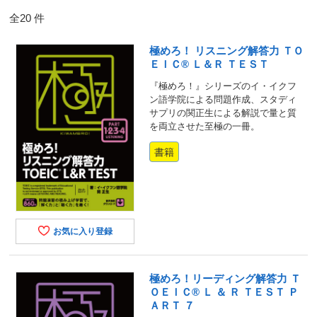
全
20
件
極めろ！ リスニング解答力 ＴＯ
ＥＩＣ® Ｌ＆Ｒ ＴＥＳＴ
『極めろ！』シリーズのイ・イクフ
ン語学院による問題作成、スタディ
サプリの関正生による解説で量と質
を両立させた至極の一冊。
書籍
お気に入り登録
極めろ！リーディング解答力 Ｔ
ＯＥＩＣ® Ｌ ＆ Ｒ ＴＥＳＴ Ｐ
ＡＲＴ ７