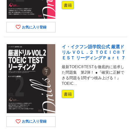
書籍
お気に入り登録
イ・イクフン語学院公式 厳選ド
リル ＶＯＬ．２ ＴＯＥＩＣ® Ｔ
ＥＳＴ リーディングＰａｒｔ ７
最新TOEIC®TESTを徹底的に追求し
た問題集 第2弾！ ●『確実に正解で
きる問題を1問ずつ積み上げる！』
TOEIC…
書籍
お気に入り登録