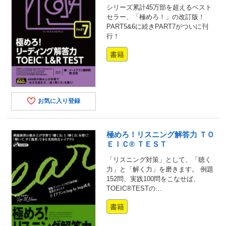
シリーズ累計45万部を超えるベスト
セラー、「極めろ！」の改訂版！
PART5&6に続きPART7がついに刊
行！
書籍
お気に入り登録
極めろ！リスニング解答力 ＴＯ
ＥＩＣ® ＴＥＳＴ
「リスニング対策」として、「聴く
力」と「解く力」を磨きます。 例題
152問、実践100問をこなせば、
TOEIC®TESTの…
書籍