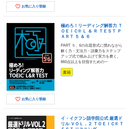
お気に入り登録
極めろ！リーディング解答力 Ｔ
ＯＥＩＣ® Ｌ ＆ Ｒ ＴＥＳＴ Ｐ
ＡＲＴ ５ ＆ ６
PART ５、6の出題形式に慣れながら
解く力・文法力・語彙力をステップ
アップ式で積み上げて実力を磨く。
860点以上を目指すための一
書籍
お気に入り登録
イ・イクフン語学院公式 厳選ド
リル ＶＯＬ．２ ＴＯＥＩＣ® Ｔ