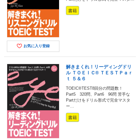
書籍
お気に入り登録
解きまくれ！リーディングドリ
ル ＴＯＥＩＣ® ＴＥＳＴＰａｒ
ｔ ５＆６
TOEIC®TEST8回分の問題数！
Part5 320問、Part6 96問 苦手な
Partだけをドリル形式で完全マスタ
ー…
書籍