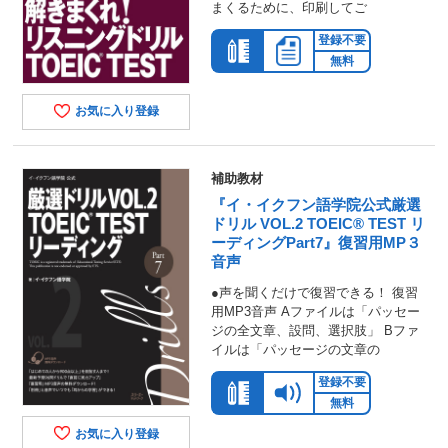
まくるために、印刷してご
登録不要
無料
お気に入り登録
補助教材
『イ・イクフン語学院公式厳選
ドリル VOL.2 TOEIC® TEST リ
ーディングPart7』復習用MP３
音声
●声を聞くだけで復習できる！ 復習
用MP3音声 Aファイルは「パッセー
ジの全文章、設問、選択肢」 Bファ
イルは「パッセージの文章の
登録不要
無料
お気に入り登録