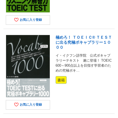
お気に入り登録
極めろ！ ＴＯＥＩＣ® ＴＥＳＴ
に出る究極ボキャブラリー１０
００
イ・イクフン語学院 公式ボキャブ
ラリーテキスト 遂に登場！ TOEIC
600～900点以上を目指す学習者のた
めの究極ボキ…
書籍
お気に入り登録