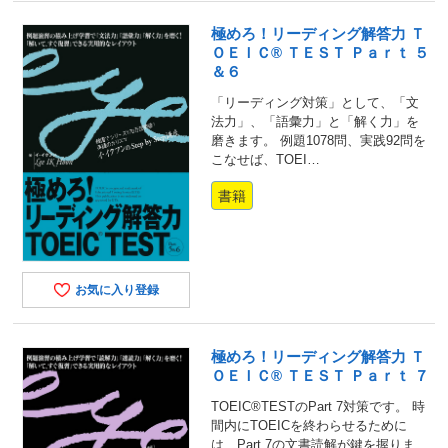
極めろ！リーディング解答力 Ｔ
ＯＥＩＣ® ＴＥＳＴ Ｐａｒｔ ５
＆６
「リーディング対策」として、「文
法力」、「語彙力」と「解く力」を
磨きます。 例題1078問、実践92問を
こなせば、TOEI…
書籍
お気に入り登録
極めろ！リーディング解答力 Ｔ
ＯＥＩＣ® ＴＥＳＴ Ｐａｒｔ ７
TOEIC®TESTのPart 7対策です。 時
間内にTOEICを終わらせるために
は、Part 7の文書読解が鍵を握りま