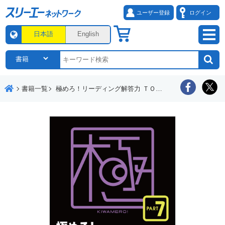
ユーザー登録
ログイン
日本語
English
書籍一覧
極めろ！リーディング解答力 ＴＯＥＩＣ® Ｌ ＆ Ｒ ＴＥＳＴ ＰＡＲＴ ７