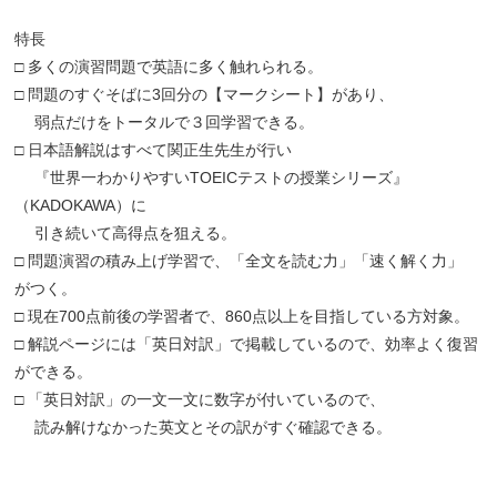
特長
□ 多くの演習問題で英語に多く触れられる。
□ 問題のすぐそばに3回分の【マークシート】があり、
弱点だけをトータルで３回学習できる。
□ 日本語解説はすべて関正生先生が行い
『世界一わかりやすいTOEICテストの授業シリーズ』
（KADOKAWA）に
引き続いて高得点を狙える。
□ 問題演習の積み上げ学習で、「全文を読む力」「速く解く力」
がつく。
□ 現在700点前後の学習者で、860点以上を目指している方対象。
□ 解説ページには「英日対訳」で掲載しているので、効率よく復習
ができる。
□ 「英日対訳」の一文一文に数字が付いているので、
読み解けなかった英文とその訳がすぐ確認できる。