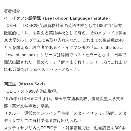
著者紹介
イ・イクフン語学院（Lee Ik-hoon Language Institute）
TOEFL、 TOEIC等英語資格対策の英語学校として1993年に設立。
徹底的に「耳」を鍛える英語学校として有名。そのメソッドは韓国
36大学のプログラムにも取り入れられた。これまでの生徒数は40
万人を超える。設立者であるイ・イクフン著の『ear of the toeic』
『eye of the toeic』シリーズは韓国でベストセラーとなり、日本で
翻訳出版された「極めろ！」「解きまくれ！」シリーズはこれまで
に45万部を超えるベストセラーとなった。
関正生（Masao Seki）
TOEICテスト990点満点取得。
1975年7月3日東京生まれ。埼玉県立浦和高校、慶應義塾大学文学
部（英米文学専攻）卒業。
リクルート運営のオンライン予備校「スタディサプリ」講師。スタ
ディサプリでの有料受講者数は80万人以上。
スタディサプリ内のTOEICテスト対策講座では、動画講義を300本