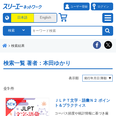
ユーザー登録
ログイン
日本語
English
検索結果
検索一覧
著者：本田ゆかり
表示順
全
9
件
ＪＬＰＴ文字・語彙Ｎ２ ポイン
ト＆プラクティス
コーパス頻度や統計情報に基づき厳