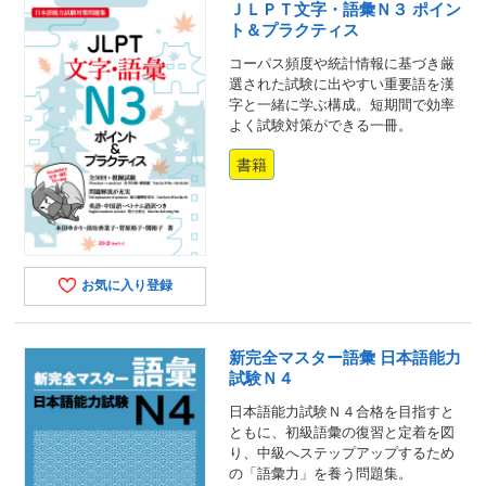
ＪＬＰＴ文字・語彙Ｎ３ ポイン
ト＆プラクティス
コーパス頻度や統計情報に基づき厳
選された試験に出やすい重要語を漢
字と一緒に学ぶ構成。短期間で効率
よく試験対策ができる一冊。
書籍
お気に入り登録
新完全マスター語彙 日本語能力
試験Ｎ４
日本語能力試験Ｎ４合格を目指すと
ともに、初級語彙の復習と定着を図
り、中級へステップアップするため
の「語彙力」を養う問題集。