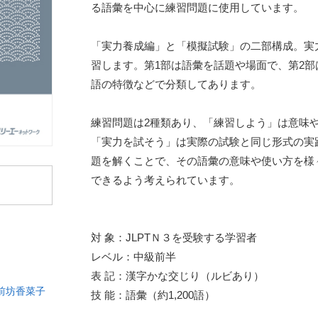
る語彙を中心に練習問題に使用しています。
「実力養成編」と「模擬試験」の二部構成。実
習します。第1部は語彙を話題や場面で、第2部
語の特徴などで分類してあります。
練習問題は2種類あり、「練習しよう」は意味
「実力を試そう」は実際の試験と同じ形式の実
題を解くことで、その語彙の意味や使い方を様
できるよう考えられています。
対 象：JLPTＮ３を受験する学習者
レベル：中級前半
表 記：漢字かな交じり（ルビあり）
前坊香菜子
技 能：語彙（約1,200語）