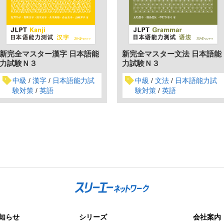
新完全マスター漢字 日本語能
新完全マスター文法 日本語能
力試験Ｎ３
力試験Ｎ３
中級
漢字
日本語能力試
中級
文法
日本語能力試
験対策
英語
験対策
英語
知らせ
シリーズ
会社案内