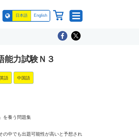
日本語
English
語能力試験Ｎ３
英語
中国語
」を養う問題集
その中でも出題可能性が高いと予想され