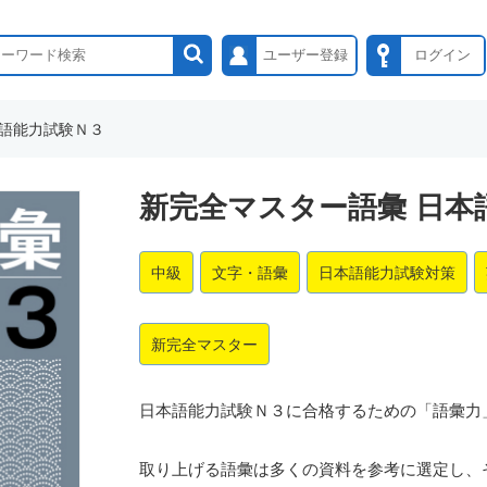
ユーザー登録
ログイン
本語能力試験Ｎ３
新完全マスター語彙 日本
中級
文字・語彙
日本語能力試験対策
新完全マスター
日本語能力試験Ｎ３に合格するための「語彙力
取り上げる語彙は多くの資料を参考に選定し、