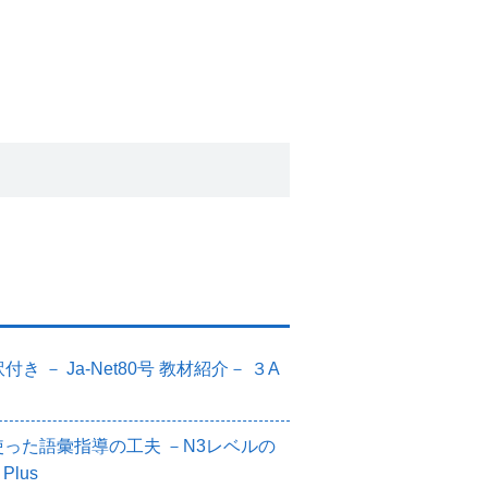
－ Ja-Net80号 教材紹介－ ３A
った語彙指導の工夫 －N3レベルの
lus