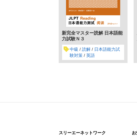
新完全マスター読解 日本語能
力試験Ｎ３
中級
読解
日本語能力試
験対策
英語
スリーエー
ネットワーク
お