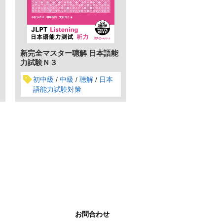
新完全マスター聴解 日本語能
力試験Ｎ３
初中級
中級
聴解
日本
語能力試験対策
お問合わせ