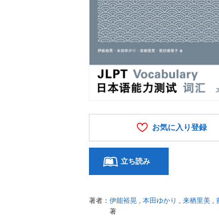
お気に入り登録
立ち読み
著者：
伊能裕晃
,
本田ゆかり
,
来栖里美
,
著