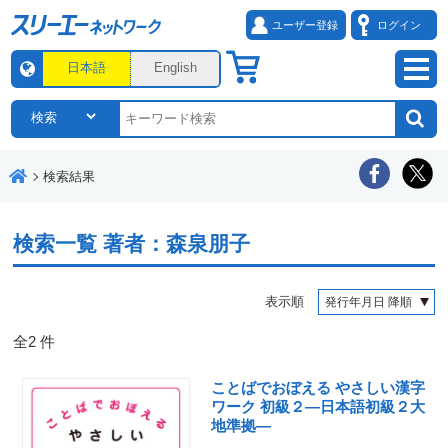
ユーザー登録
ログイン
日本語
English
検索結果
検索一覧
著者：森泉朋子
表示順
全
2
件
ことばでおぼえる やさしい漢字
ワーク 初級２―日本語初級２大
地準拠―