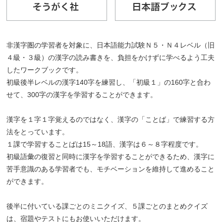
非漢字圏の学習者を対象に、日本語能力試験Ｎ５・Ｎ４レベル（旧
４級・３級）の漢字の読み書きを、負担をかけずに学べるよう工夫
したワークブックです。
初級後半レベルの漢字140字を練習し、「初級１」の160字と合わ
せて、300字の漢字を学習することができます。
漢字を１字１字覚えるのではなく、漢字の「ことば」で練習する方
法をとっています。
１課で学習することばは15～18語、漢字は６～８字程度です。
初級語彙の復習と同時に漢字を学習することができるため、漢字に
苦手意識のある学習者でも、モチベーションを維持して進めること
ができます。
後半に付いている課ごとのミニクイズ、５課ごとのまとめクイズ
は、宿題やテストにもお使いいただけます。