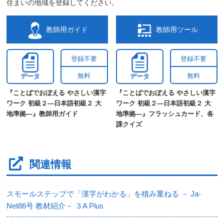
住まいの地域を登録してください。
教師用ガイド
教師用ツール
登録不要
登録不要
無料
無料
データ
データ
『ことばでおぼえる やさしい漢字
『ことばでおぼえる やさしい漢字
ワーク 初級２―日本語初級２ 大
ワーク 初級２―日本語初級２ 大
地準拠―』教師用ガイド
地準拠―』フラッシュカード、各
課クイズ
関連情報
スモールステップで「漢字がわかる」を積み重ねる － Ja-
Net86号 教材紹介－ ３A Plus