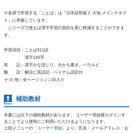
※各課で学習する「ことば」は『日本語初級２ 大地 メインテキス
ト』に準拠しています。
シリーズで使えば漢字学習の負担を更に軽減することができま
す。
学習項目：ことば311語
漢字140字
表 記：漢字かな交じり、分かち書き、パラルビ
翻 訳：解説に英語訳・ベトナム語訳付
そ の 他：全ページミシン目入り
補助教材
本書には以下の補助教材があります。 ユーザー登録後ログインす
ることでより便利にご利用いただけるようになります。
上部メニューの「
ユーザー登録
」より、氏名・メールアドレス・お