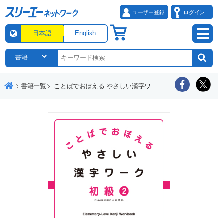
ユーザー登録
ログイン
日本語
English
書籍一覧
ことばでおぼえる やさしい漢字ワーク 初級２―日本語初級２大地準拠―