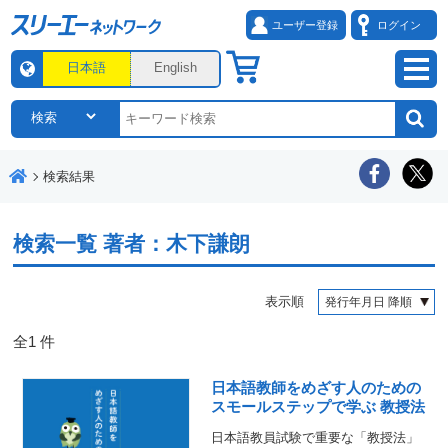
ユーザー登録
ログイン
日本語
English
検索結果
検索一覧
著者：木下謙朗
表示順
全
1
件
日本語教師をめざす人のための
スモールステップで学ぶ 教授法
日本語教員試験で重要な「教授法」