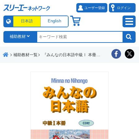
ユーザー登録
ログイン
日本語
English
補助教材一覧
『みんなの日本語中級Ⅰ 本冊』付属CDの音声