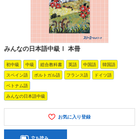
みんなの日本語中級Ⅰ 本冊
初中級
中級
総合教科書
英語
中国語
韓国語
スペイン語
ポルトガル語
フランス語
ドイツ語
ベトナム語
みんなの日本語中級
お気に入り登録
立ち読み