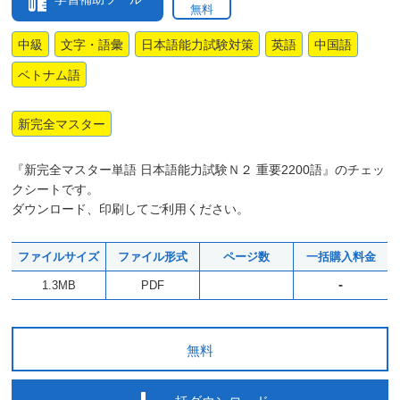
無料
中級
文字・語彙
日本語能力試験対策
英語
中国語
ベトナム語
新完全マスター
『新完全マスター単語 日本語能力試験Ｎ２ 重要2200語』のチェッ
クシートです。
ダウンロード、印刷してご利用ください。
ファイルサイズ
ファイル形式
ページ数
一括購入料金
-
1.3MB
PDF
無料