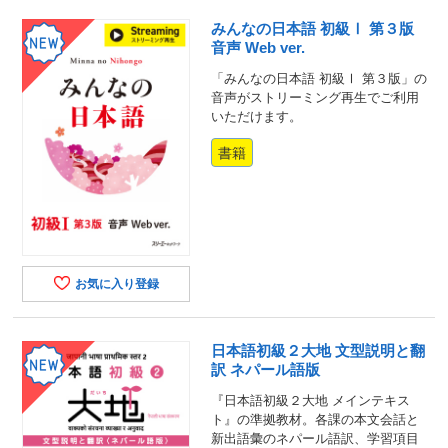
みんなの日本語 初級Ⅰ 第３版
音声 Web ver.
「みんなの日本語 初級Ⅰ 第３版」の
音声がストリーミング再生でご利用
いただけます。
書籍
お気に入り登録
日本語初級２大地 文型説明と翻
訳 ネパール語版
『日本語初級２大地 メインテキス
ト』の準拠教材。各課の本文会話と
新出語彙のネパール語訳、学習項目