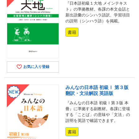
『日本語初級１大地 メインテキス
ト』の準拠教材。各課の本文会話と
新出語彙のシンハラ語訳、学習項目
の説明（シンハラ語）を掲載。
書籍
お気に入り登録
みんなの日本語 初級Ⅰ 第３版
翻訳・文法解説 英語版
『みんなの日本語 初級Ⅰ第３版 本
冊』に準拠する副教材。各課に登場
する「ことば」の意味や「文法」の
説明を英語で確認できます。
書籍