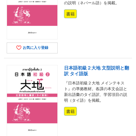
の説明（ネパール語）を掲載。
書籍
お気に入り登録
日本語初級２大地 文型説明と翻
訳 タイ語版
『日本語初級２大地 メインテキス
ト』の準拠教材。各課の本文会話と
新出語彙のタイ語訳、学習項目の説
明（タイ語）を掲載。
書籍