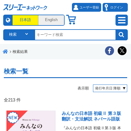
ユーザー登録
ログイン
日本語
English
検索結果
検索一覧
表示順
全
213
件
みんなの日本語 初級Ⅱ 第３版
翻訳・文法解説 ネパール語版
『みんなの日本語 初級Ⅱ第３版 本