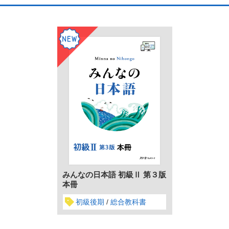
みんなの日本語 初級Ⅱ 第３版
本冊
初級後期
総合教科書