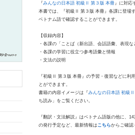
『
みんなの日本語 初級Ⅱ 第３版 本冊
』に対応
本書では、『初級Ⅱ 第３版 本冊』各課に登場
ベトナム語で確認することができます。
【収録内容】
・各課の「ことば（新出語、会話語彙、表現な
・各課の学習に役立つ参考語彙と情報
・文法の説明
『初級Ⅱ 第３版 本冊』の予習・復習などに利
とができます。
書籍の内容イメージは『
みんなの日本語 初級Ⅱ
ち読み」をご覧ください。
『翻訳・文法解説』はベトナム語版の他に、1
の発行予定など、最新情報は
こちら
からご確認