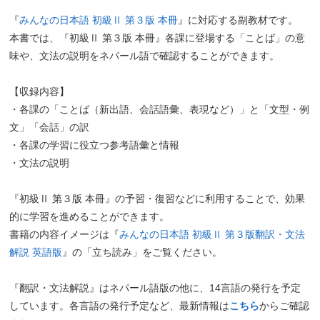
『
みんなの日本語 初級Ⅱ 第３版 本冊
』に対応する副教材です。
本書では、『初級Ⅱ 第３版 本冊』各課に登場する「ことば」の意
味や、文法の説明をネパール語で確認することができます。
【収録内容】
・各課の「ことば（新出語、会話語彙、表現など）」と「文型・例
文」「会話」の訳
・各課の学習に役立つ参考語彙と情報
・文法の説明
『初級Ⅱ 第３版 本冊』の予習・復習などに利用することで、効果
的に学習を進めることができます。
書籍の内容イメージは『
みんなの日本語 初級Ⅱ 第３版翻訳・文法
解説 英語版
』の「立ち読み」をご覧ください。
『翻訳・文法解説』はネパール語版の他に、14言語の発行を予定
しています。各言語の発行予定など、最新情報は
こちら
からご確認