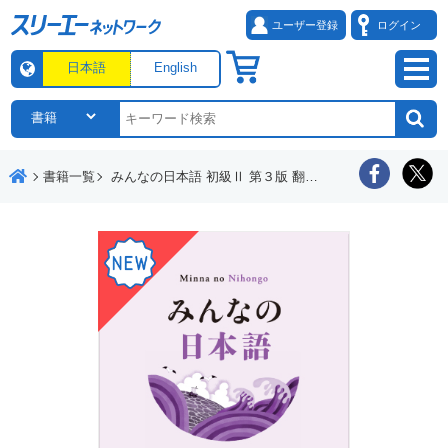
ユーザー登録
ログイン
日本語
English
書籍一覧
みんなの日本語 初級Ⅱ 第３版 翻訳・文法解説 ネパール語版