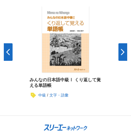
みんなの日本語中級Ⅰ くり返して覚
える単語帳
中級
文字・語彙