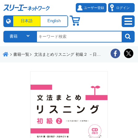
ユーザー登録
ログイン
日本語
English
書籍一覧
文法まとめリスニング 初級２ －日本語初級２大地準拠－