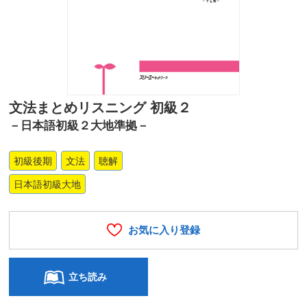
文法まとめリスニング 初級２
－日本語初級２大地準拠－
初級後期
文法
聴解
日本語初級大地
お気に入り登録
立ち読み