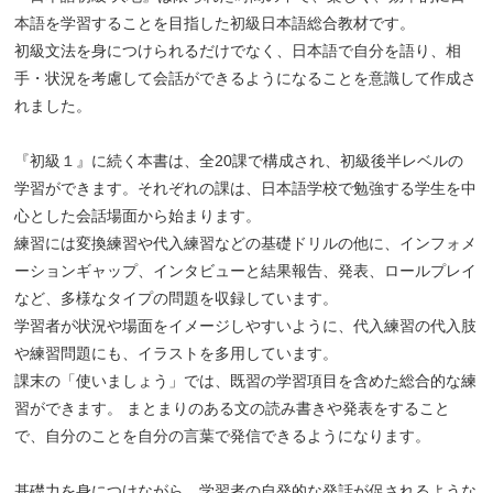
本語を学習することを目指した初級日本語総合教材です。
初級文法を身につけられるだけでなく、日本語で自分を語り、相
手・状況を考慮して会話ができるようになることを意識して作成さ
れました。
『初級１』に続く本書は、全20課で構成され、初級後半レベルの
学習ができます。それぞれの課は、日本語学校で勉強する学生を中
心とした会話場面から始まります。
練習には変換練習や代入練習などの基礎ドリルの他に、インフォメ
ーションギャップ、インタビューと結果報告、発表、ロールプレイ
など、多様なタイプの問題を収録しています。
学習者が状況や場面をイメージしやすいように、代入練習の代入肢
や練習問題にも、イラストを多用しています。
課末の「使いましょう」では、既習の学習項目を含めた総合的な練
習ができます。 まとまりのある文の読み書きや発表をすること
で、自分のことを自分の言葉で発信できるようになります。
基礎力を身につけながら、学習者の自発的な発話が促されるような