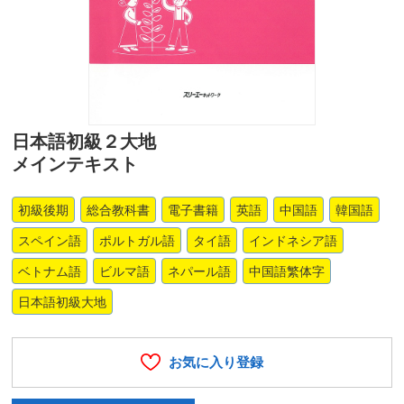
日本語初級２大地
メインテキスト
初級後期
総合教科書
電子書籍
英語
中国語
韓国語
スペイン語
ポルトガル語
タイ語
インドネシア語
ベトナム語
ビルマ語
ネパール語
中国語繁体字
日本語初級大地
お気に入り登録