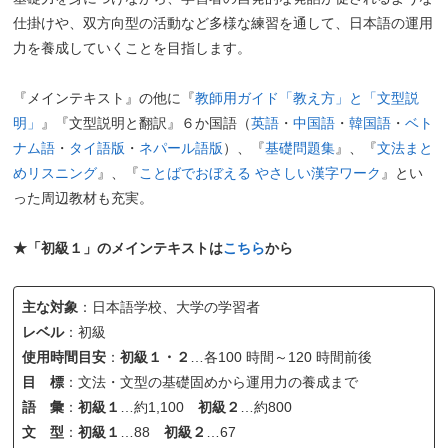
仕掛けや、双方向型の活動など多様な練習を通して、日本語の運用
力を養成していくことを目指します。
『メインテキスト』の他に『
教師用ガイド「教え方」と「文型説
明」
』『文型説明と翻訳』６か国語（
英語
・
中国語
・
韓国語
・
ベト
ナム語
・
タイ語版
・
ネパール語版
）、『
基礎問題集
』、『
文法まと
めリスニング
』、『
ことばでおぼえる やさしい漢字ワーク
』とい
った周辺教材も充実。
★「初級１」のメインテキストは
こちら
から
主な対象
：日本語学校、大学の学習者
レベル
：初級
使用時間目安
：
初級１・２
…各100 時間～120 時間前後
目 標
：文法・文型の基礎固めから運用力の養成まで
語 彙
：
初級１
…約1,100
初級２
…約800
文 型
：
初級１
…88
初級２
…67