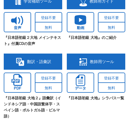
学習補助ツール
教師用ガイド
登録不要
登録不要
無料
無料
音声
動画
『日本語初級２大地 メインテキス
『日本語初級 大地』のご紹介
ト』付属CDの音声
翻訳・語彙訳
教師用ツール
登録不要
登録不要
無料
無料
PDF
データ
『日本語初級 大地２』語彙訳（イ
『日本語初級 大地』シラバス一覧
ンドネシア語・中国語繁体字・ス
ペイン語・ポルトガル語・ビルマ
語）