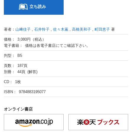
立ち読み
著者：
山﨑佳子
,
石井怜子
,
佐々木薫
,
高橋美和子
,
町田恵子
著
価格： 3,080円（税込）
電子書籍： 価格は各電子書店にてご確認下さい。
判型： B5
頁数： 187頁
別冊： 44頁 (解答)
CD： 1枚
ISBN： 9784883195077
オンライン書店