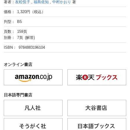
著者：
友松悦子
,
福島佐知
,
中村かおり
著
価格： 1,320円（税込）
判型： B5
頁数： 159頁
別冊： 7頁 (解答)
ISBN： 9784883196104
オンライン書店
日本語専門書店