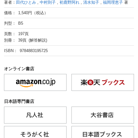
著者：
田代ひとみ
,
中村則子
,
初鹿野阿れ
,
清水知子
,
福岡理恵子
著
価格： 1,540円（税込）
判型： B5
頁数： 197頁
別冊： 39頁 (解答解説)
ISBN： 9784883195725
オンライン書店
日本語専門書店