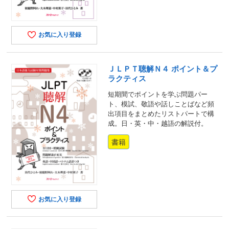
お気に入り登録
ＪＬＰＴ聴解Ｎ４ ポイント＆プ
ラクティス
短期間でポイントを学ぶ問題パー
ト、模試、敬語や話しことばなど頻
出項目をまとめたリストパートで構
成。日・英・中・越語の解説付。
書籍
お気に入り登録