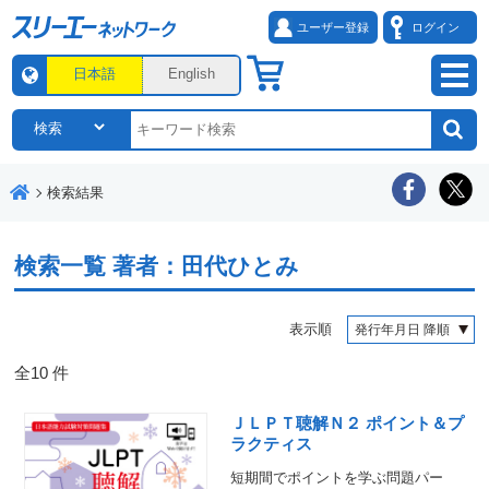
ユーザー登録
ログイン
日本語
English
検索結果
検索一覧
著者：田代ひとみ
表示順
全
10
件
ＪＬＰＴ聴解Ｎ２ ポイント＆プ
ラクティス
短期間でポイントを学ぶ問題パー