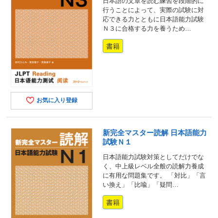
日本語の文章を読む練習を段階的に
行うことによって、実際の試験に対
応できる力とともに日本語能力試験
Ｎ３に合格する力を養うため…
書籍
お気に入り登録
新完全マスター読解 日本語能力
試験Ｎ１
日本語能力試験対策としてだけでな
く、中上級レベル全般の読解力養成
に有用な問題集です。 「対比」「言
い換え」「比喩」「疑問…
書籍