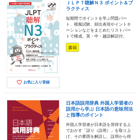
ＪＬＰＴ聴解Ｎ３ ポイント＆プ
ラクティス
短期間でポイントを学ぶ問題パー
ト、模擬試験、頻出表現やイントネ
ーションなどをまとめたリストパー
トで構成。英・中・越語解説付。
書籍
お気に入り登録
日本語誤用辞典 外国人学習者の
誤用から学ぶ 日本語の意味用法
と指導のポイント
外国人学習者が日本語を習得する上
でおかす「誤り（誤用）」を取り上
げ、その要因を解説し、誤用から得