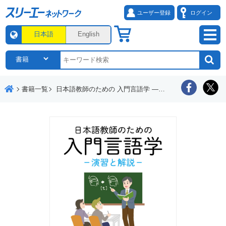
ユーザー登録
ログイン
日本語
English
書籍一覧
日本語教師のための 入門言語学 ―演習と解説―