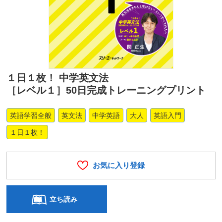
１日１枚！ 中学英文法
［レベル１］50日完成トレーニングプリント
英語学習全般
英文法
中学英語
大人
英語入門
１日１枚！
お気に入り登録
立ち読み