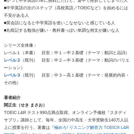
■かつて中学英語の本に挑戦したけど、途中で挫折してしまった人
■中学英語の次のステップ（高校英語／TOEICなど）を始めるには
不安がある人
■英会話になると中学英語を使いこなせないと感じている人
■丸暗記する勉強が嫌い・教科書っぽい単調な例文が嫌いな人
シリーズ全体像：
レベル１（本書） 目安：中１～中２基礎（テーマ：動詞と品詞）
レベル２
（既刊） 目安：中２～中３基礎（テーマ：動詞のバリエ
ーション）
レベル３
（既刊） 目安：中３～高１基礎（テーマ：発展的内容・
その他）
著者紹介
関正生（せき まさお）
TOEIC L&R テスト990点満点取得。オンライン予備校『スタディ
サプリ』講師として、毎年、全国の中高生・大学受験生140万人以
上に授業を行う。著書は『
極めろ! リスニング解答力 TOEIC® L&R