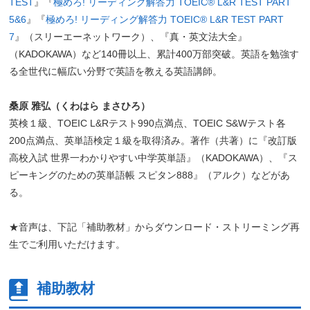
TEST
』『
極めろ! リーディング解答力 TOEIC® L&R TEST PART
5&6
』『
極めろ! リーディング解答力 TOEIC® L&R TEST PART
7
』（スリーエーネットワーク）、『真・英文法大全』
（KADOKAWA）など140冊以上、累計400万部突破。英語を勉強す
る全世代に幅広い分野で英語を教える英語講師。
桑原 雅弘（くわはら まさひろ）
英検１級、TOEIC L&Rテスト990点満点、TOEIC S&Wテスト各
200点満点、英単語検定１級を取得済み。著作（共著）に『改訂版
高校入試 世界一わかりやすい中学英単語』（KADOKAWA）、『ス
ピーキングのための英単語帳 スピタン888』（アルク）などがあ
る。
★音声は、下記「補助教材」からダウンロード・ストリーミング再
生でご利用いただけます。
補助教材