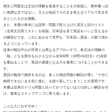
例文と問題文は文法の理解を促進することを大前提に、教科書っぽ
い単調な文ではない、大人が会話でそのまま使えるリアルで生き生
きとしたものを掲載。
また、本冊の巻末には説明・問題で取り上げた英文と訳のリスト
（全英文日英リスト）を収録。日本語を見て英語をパッと言えるか
の練習ができ、これにあわせて音声も「日本語→英語」の順で流れ
るようになっています。
従来の暗記中心の学習とは異なるアプロ―チで、各文法の理解の
「核」となる部分をおさえながら全500問（10問×50日分）の演習
を重ねることで、英語の基礎となる力を着実につけることができま
す。
英語の勉強で挫折するのは、多くの場合問題の解説が薄く「十分に
納得できないまま先に進む」を繰り返してしまうことが原因です。
本書は従来のドリル問題と比べてかつてないほどの詳しい解説を付
け、着実なステップアップに寄り添います。
こんな人におすすめ！：