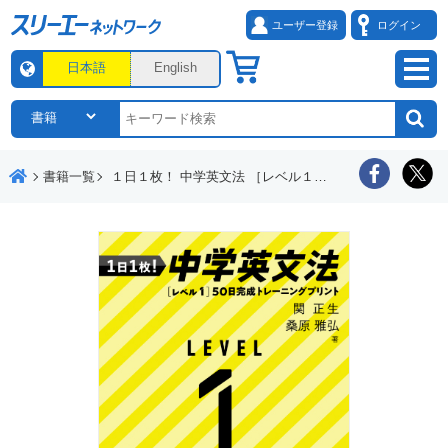
ユーザー登録
ログイン
日本語
English
書籍一覧
１日１枚！ 中学英文法 ［レベル１］50日完成トレーニングプリント