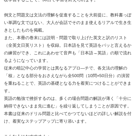
例文と問題文は文法の理解を促進することを大前提に、教科書っぽ
い単調な文ではない、大人が会話でそのまま使えるリアルで生き生
きとしたものを掲載。
また、本冊の巻末には説明・問題で取り上げた英文と訳のリスト
（全英文日英リスト）を収録。日本語を見て英語をパッと言えるか
の練習ができ、これにあわせて音声も「日本語→英語」の順で流れ
るようになっています。
従来の暗記中心の学習とは異なるアプロ―チで、各文法の理解の
「核」となる部分をおさえながら全500問（10問×50日分）の演習
を重ねることで、英語の基礎となる力を着実につけることができま
す。
英語の勉強で挫折するのは、多くの場合問題の解説が薄く「十分に
納得できないまま先に進む」を繰り返してしまうことが原因です。
本書は従来のドリル問題と比べてかつてないほどの詳しい解説を付
け、着実なステップアップに寄り添います。