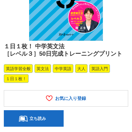
１日１枚！ 中学英文法
［レベル３］50日完成トレーニングプリント
英語学習全般
英文法
中学英語
大人
英語入門
１日１枚！
お気に入り登録
立ち読み