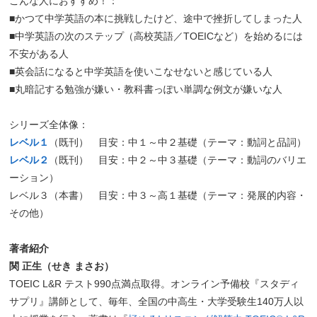
こんな人におすすめ！：
■かつて中学英語の本に挑戦したけど、途中で挫折してしまった人
■中学英語の次のステップ（高校英語／TOEICなど）を始めるには
不安がある人
■英会話になると中学英語を使いこなせないと感じている人
■丸暗記する勉強が嫌い・教科書っぽい単調な例文が嫌いな人
シリーズ全体像：
レベル１
（既刊） 目安：中１～中２基礎（テーマ：動詞と品詞）
レベル２
（既刊） 目安：中２～中３基礎（テーマ：動詞のバリエ
ーション）
レベル３（本書） 目安：中３～高１基礎（テーマ：発展的内容・
その他）
著者紹介
関 正生（せき まさお）
TOEIC L&R テスト990点満点取得。オンライン予備校『スタディ
サプリ』講師として、毎年、全国の中高生・大学受験生140万人以