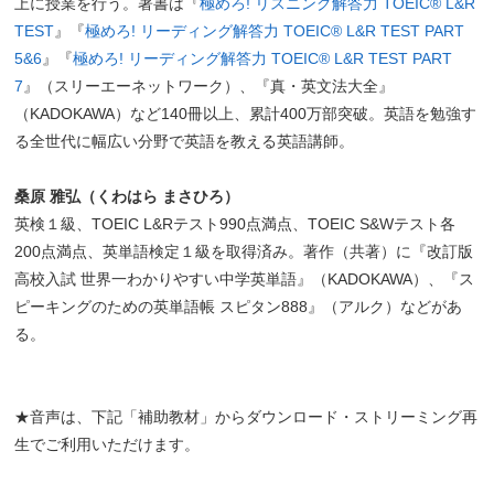
上に授業を行う。著書は『
極めろ! リスニング解答力 TOEIC® L&R
TEST
』『
極めろ! リーディング解答力 TOEIC® L&R TEST PART
5&6
』『
極めろ! リーディング解答力 TOEIC® L&R TEST PART
7
』（スリーエーネットワーク）、『真・英文法大全』
（KADOKAWA）など140冊以上、累計400万部突破。英語を勉強す
る全世代に幅広い分野で英語を教える英語講師。
桑原 雅弘（くわはら まさひろ）
英検１級、TOEIC L&Rテスト990点満点、TOEIC S&Wテスト各
200点満点、英単語検定１級を取得済み。著作（共著）に『改訂版
高校入試 世界一わかりやすい中学英単語』（KADOKAWA）、『ス
ピーキングのための英単語帳 スピタン888』（アルク）などがあ
る。
★音声は、下記「補助教材」からダウンロード・ストリーミング再
生でご利用いただけます。