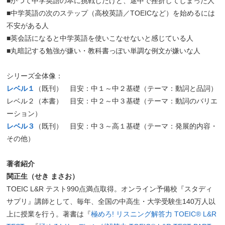
■かつて中学英語の本に挑戦したけど、途中で挫折してしまった人
■中学英語の次のステップ（高校英語／TOEICなど）を始めるには
不安がある人
■英会話になると中学英語を使いこなせないと感じている人
■丸暗記する勉強が嫌い・教科書っぽい単調な例文が嫌いな人
シリーズ全体像：
レベル１
（既刊） 目安：中１～中２基礎（テーマ：動詞と品詞）
レベル２（本書） 目安：中２～中３基礎（テーマ：動詞のバリエ
ーション）
レベル３
（既刊） 目安：中３～高１基礎（テーマ：発展的内容・
その他）
著者紹介
関正生（せき まさお）
TOEIC L&R テスト990点満点取得。オンライン予備校『スタディ
サプリ』講師として、毎年、全国の中高生・大学受験生140万人以
上に授業を行う。著書は『
極めろ! リスニング解答力 TOEIC® L&R