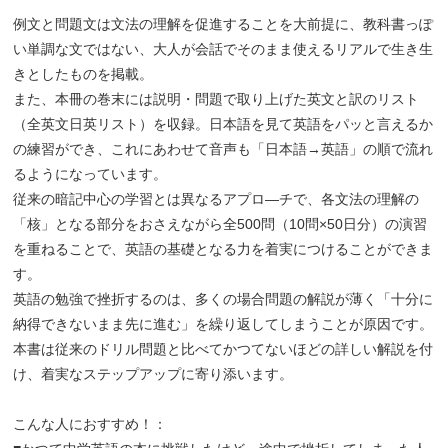
例文と問題文は文法の理解を促進することを大前提に、教科書っぽ
い単調な文ではない、大人が会話でそのまま使えるリアルで生き生
きとしたものを掲載。
また、本冊の巻末には説明・問題で取り上げた英文と訳のリスト
（全英文日英リスト）を収録。日本語を見て英語をパッと言えるか
の練習ができ、これにあわせて音声も「日本語→英語」の順で流れ
るようになっています。
従来の暗記中心の学習とは異なるアプロ―チで、各文法の理解の
「核」となる部分をおさえながら全500問（10問×50日分）の演習
を重ねることで、英語の基礎となる力を着実につけることができま
す。
英語の勉強で挫折するのは、多くの場合問題の解説が薄く「十分に
納得できないまま先に進む」を繰り返してしまうことが原因です。
本書は従来のドリル問題と比べてかつてないほどの詳しい解説を付
け、着実なステップアップに寄り添います。
こんな人におすすめ！：