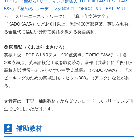
TEST
』『
極めろ! リーディング解答力 TOEIC® L&R TEST PART
5&6
』『
極めろ! リーディング解答力 TOEIC® L&R TEST PART
7
』（スリーエーネットワーク）、『真・英文法大全』
（KADOKAWA）など140冊以上、累計400万部突破。英語を勉強す
る全世代に幅広い分野で英語を教える英語講師。
桑原 雅弘（くわはら まさひろ）
英検１級、TOEIC L&Rテスト990点満点、TOEIC S&Wテスト各
200点満点、英単語検定１級を取得済み。著作（共著）に『改訂版
高校入試 世界一わかりやすい中学英単語』（KADOKAWA）、『ス
ピーキングのための英単語帳 スピタン888』（アルク）などがあ
る。
★音声は、下記「補助教材」からダウンロード・ストリーミング再
生でご利用いただけます。
補助教材