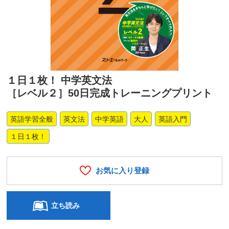
１日１枚！ 中学英文法
［レベル２］50日完成トレーニングプリント
英語学習全般
英文法
中学英語
大人
英語入門
１日１枚！
お気に入り登録
立ち読み