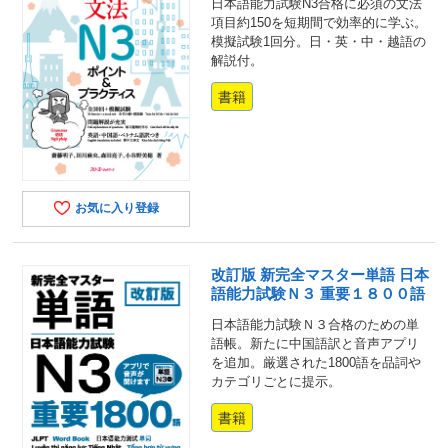
日本語能力試験N3合格に必須の文法
項目約150を短期間で効率的に学ぶ。
模擬試験1回分。日・英・中・越語の
解説付。
書籍
お気に入り登録
改訂版 新完全マスター単語 日本
語能力試験Ｎ３ 重要１８００語
日本語能力試験Ｎ３合格のための単
語帳。新たに中国語訳と音声アプリ
を追加。厳選された1800語を品詞や
カテゴリごとに提示。
書籍