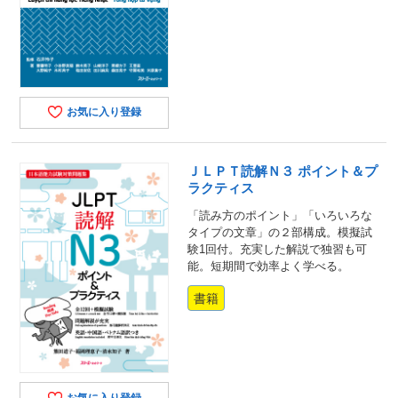
お気に入り登録
ＪＬＰＴ読解Ｎ３ ポイント＆プ
ラクティス
「読み方のポイント」「いろいろな
タイプの文章」の２部構成。模擬試
験1回付。充実した解説で独習も可
能。短期間で効率よく学べる。
書籍
お気に入り登録