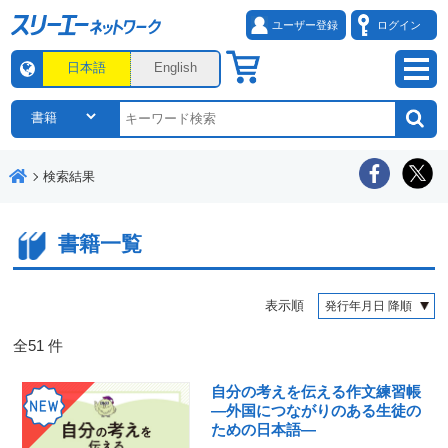
ユーザー登録
ログイン
日本語
English
検索結果
書籍一覧
表示順
全
51
件
自分の考えを伝える作文練習帳
―外国につながりのある生徒の
ための日本語―