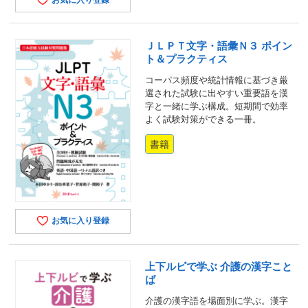
ＪＬＰＴ文字・語彙Ｎ３ ポイン
ト＆プラクティス
コーパス頻度や統計情報に基づき厳
選された試験に出やすい重要語を漢
字と一緒に学ぶ構成。短期間で効率
よく試験対策ができる一冊。
書籍
お気に入り登録
上下ルビで学ぶ 介護の漢字こと
ば
介護の漢字語を場面別に学ぶ。漢字