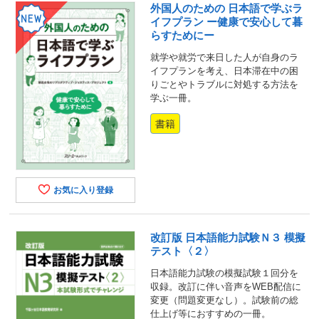
外国人のための 日本語で学ぶラ
イフプラン ー健康で安心して暮
らすためにー
就学や就労で来日した人が自身のラ
イフプランを考え、日本滞在中の困
りごとやトラブルに対処する方法を
学ぶ一冊。
書籍
お気に入り登録
改訂版 日本語能力試験Ｎ３ 模擬
テスト〈２〉
日本語能力試験の模擬試験１回分を
収録。改訂に伴い音声をWEB配信に
変更（問題変更なし）。試験前の総
仕上げ等におすすめの一冊。