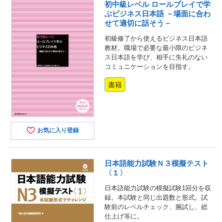
初中級レベル ロールプレイで学
ぶビジネス日本語 －場面に合わ
せて適切に話そう－
初級修了から使えるビジネス日本語
教材。職場で必要な最小限のビジネ
ス日本語を学び、相手に失礼のない
コミュニケーションを目指す。
書籍
お気に入り登録
日本語能力試験Ｎ３模擬テスト
〈１〉
日本語能力試験の模擬試験1回分を収
録。本試験と同じ出題数と形式。試
験前のレベルチェック、腕試し、総
仕上げ等に。