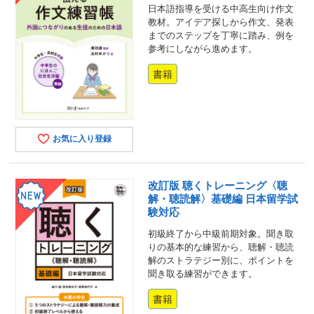
日本語指導を受ける中高生向け作文
教材。アイデア探しから作文、発表
までのステップを丁寧に踏み、例を
参考にしながら進めます。
書籍
お気に入り登録
改訂版 聴くトレーニング〈聴
解・聴読解〉基礎編 日本留学試
験対応
初級終了から中級前期対象。聞き取
りの基本的な練習から、聴解・聴読
解のストラテジー別に、ポイントを
聞き取る練習ができます。
書籍