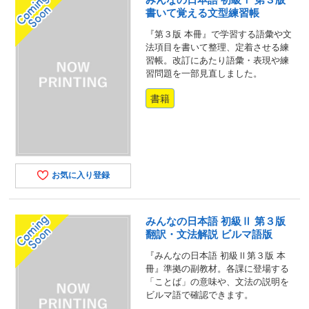
書いて覚える文型練習帳
『第３版 本冊』で学習する語彙や文
法項目を書いて整理、定着させる練
習帳。改訂にあたり語彙・表現や練
習問題を一部見直しました。
書籍
お気に入り登録
みんなの日本語 初級Ⅱ 第３版
翻訳・文法解説 ビルマ語版
『みんなの日本語 初級Ⅱ第３版 本
冊』準拠の副教材。各課に登場する
「ことば」の意味や、文法の説明を
ビルマ語で確認できます。