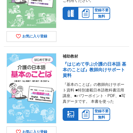
ご利用ください。
登録不要
無料
お気に入り登録
補助教材
『はじめて学ぶ介護の日本語 基
本のことば』教師向けサポート
資料
『基本のことば』の教師向けサポー
ト資料 ■特別連載日本語教科書活用
講座、■パワーポイント・PDF、■写
真データです。 本書を使った
登録不要
無料
お気に入り登録