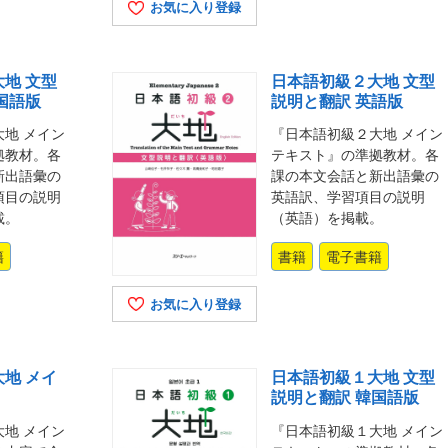
お気に入り登録
地 文型
日本語初級２大地 文型
国語版
説明と翻訳 英語版
地 メイン
『日本語初級２大地 メイン
拠教材。各
テキスト』の準拠教材。各
新出語彙の
課の本文会話と新出語彙の
項目の説明
英語訳、学習項目の説明
載。
（英語）を掲載。
籍
書籍
電子書籍
お気に入り登録
地 メイ
日本語初級１大地 文型
説明と翻訳 韓国語版
地 メイン
『日本語初級１大地 メイン