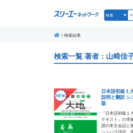
検索結果
検索一覧
著者：山﨑佳
日本語初級１大
説明と翻訳 シ
版
『日本語初級１大
テキスト』の準
課の本文会話と
シンハラ語訳、