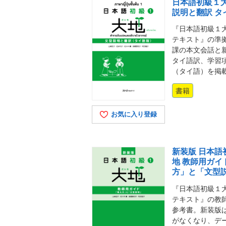
日本語初級１大
説明と翻訳 タ
『日本語初級１大
テキスト』の準
課の本文会話と
タイ語訳、学習
（タイ語）を掲
書籍
お気に入り登録
新装版 日本語
地 教師用ガイ
方」と「文型
『日本語初級１大
テキスト』の教
参考書。新装版は
がなくなり、デ