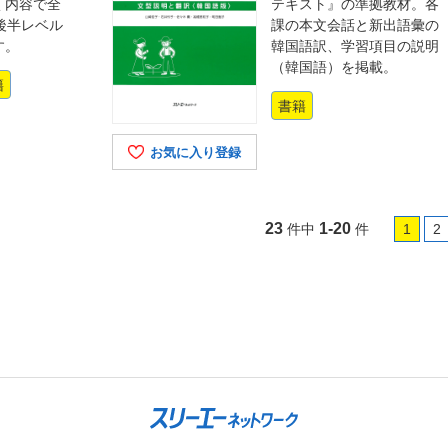
く内容で全
テキスト』の準拠教材。各
後半レベル
課の本文会話と新出語彙の
す。
韓国語訳、学習項目の説明
（韓国語）を掲載。
籍
書籍
お気に入り登録
23
1-20
件中
件
1
2