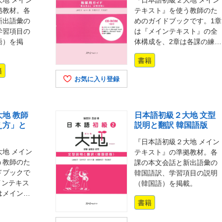
拠教材。各
テキスト』を使う教師のた
新出語彙の
めのガイドブックです。1章
学習項目の
は『メインテキスト』の全
語）を掲
体構成を、2章は各課の練…
書籍
籍
お気に入り登録
地 教師
日本語初級２大地 文型
え方」と
説明と翻訳 韓国語版
『日本語初級２大地 メイン
地 メイン
テキスト』の準拠教材。各
う教師のた
課の本文会話と新出語彙の
ドブックで
韓国語訳、学習項目の説明
インテキス
（韓国語）を掲載。
はメイン…
書籍