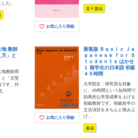
ました。
電子書籍
籍
お気に入り登録
地 教師
新装版 Ｂａｓｉｃ Ｊａ
え方」と
ｐａｎｅｓｅ ｆｏｒ Ｓ
ｔｕｄｅｎｔｓ はかせ
１ 留学生の日本語 初級
大地教師用
４５時間
」と「文型
大学院生・研究員を対象
版です。付
に、45時間という短時間で
売。
効果的な学習成果を上げる
初級教材です。初級前半の
文法項目をきちんと積み上
げ…
お気に入り登録
書籍