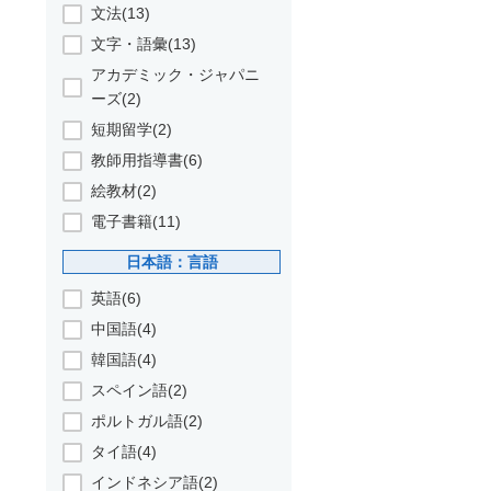
文法(13)
文字・語彙(13)
アカデミック・ジャパニ
ーズ(2)
短期留学(2)
教師用指導書(6)
絵教材(2)
電子書籍(11)
日本語：言語
英語(6)
中国語(4)
韓国語(4)
スペイン語(2)
ポルトガル語(2)
タイ語(4)
インドネシア語(2)