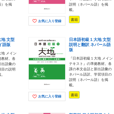
語）を掲
説明（ネパール語）を掲
載。
書籍
お気に入り登録
地 文型
日本語初級１大地 文型
イ語版
説明と翻訳 ネパール語
版
地 メイン
『日本語初級１大地 メイン
拠教材。各
テキスト』の準拠教材。各
新出語彙の
課の本文会話と新出語彙の
項目の説明
ネパール語訳、学習項目の
載。
説明（ネパール語）を掲
載。
書籍
お気に入り登録