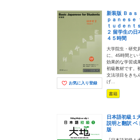
新装版 Ｂａｓ
ｐａｎｅｓｅ 
ｔｕｄｅｎｔｓ
２ 留学生の日
４５時間
大学院生・研究
に、45時間とい
効果的な学習成
初級教材です。
文法項目をきち
げ…
お気に入り登録
書籍
日本語初級１大
説明と翻訳 ベ
版
『日本語初級１大