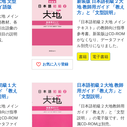
地 文型
新装版 日本語初級２大
イ語版
地 教師用ガイド 「教え
方」と「文型説明」
地 メイン
『日本語初級２大地 メイン
拠教材。各
テキスト』の教師向け指導
新出語彙の
参考書。新装版はCD-ROM
項目の説明
がなくなり、データファイ
載。
ル別売りになりました。
書籍
電子書籍
お気に入り登録
初級１大
日本語初級２大地 教師
ド 「教え
用ガイド「教え方」と
説明」
「文型説明」
地 メイン
『日本語初級２大地教師用
師向け指導
ガイド「教え方」と「文型
CD-ROM
説明」』の電子版です。付
ータファイ
属CD-ROMは別売。