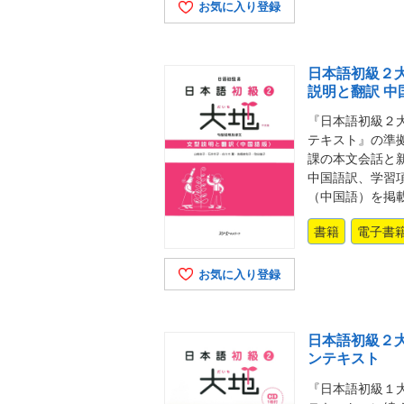
お気に入り登録
日本語初級２大
説明と翻訳 中
『日本語初級２大
テキスト』の準
課の本文会話と
中国語訳、学習
（中国語）を掲
書籍
電子書
お気に入り登録
日本語初級２大
ンテキスト
『日本語初級１大