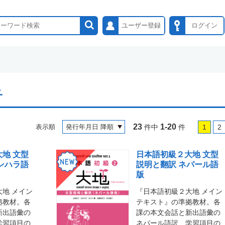
ユーザー登録
ログイン
子
23
1-20
表示順
件中
件
1
2
地 文型
日本語初級２大地 文型
ンハラ語
説明と翻訳 ネパール語
版
地 メイン
『日本語初級２大地 メイン
拠教材。各
テキスト』の準拠教材。各
新出語彙の
課の本文会話と新出語彙の
学習項目の
ネパール語訳、学習項目の