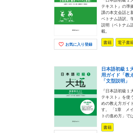
テキスト』の準
課の本文会話と
ベトナム語訳、
説明（ベトナム
載。
書籍
電子書
お気に入り登録
日本語初級１大
用ガイド「教
「文型説明」
『日本語初級１大
テキスト』を使
めの教え方ガイ
す。 「1章 メ
トの進め方」で
書籍