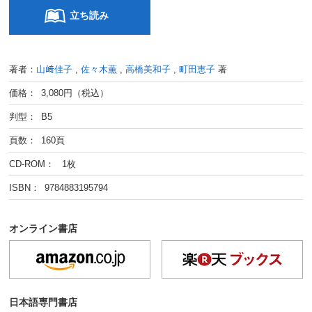
立ち読み
著者：
山﨑佳子
,
佐々木薫
,
高橋美和子
,
町田恵子
著
価格： 3,080円（税込）
判型： B5
頁数： 160頁
CD-ROM： 1枚
ISBN： 9784883195794
オンライン書店
日本語専門書店