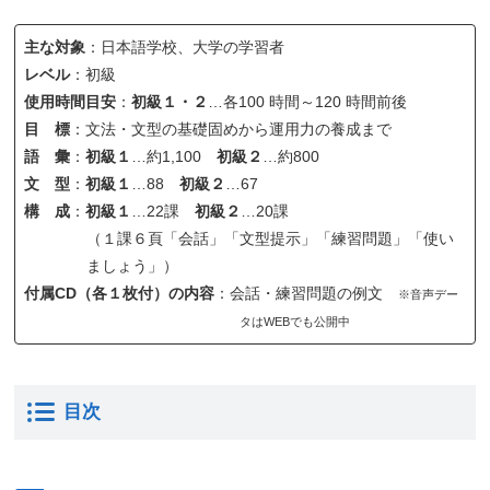
主な対象
：日本語学校、大学の学習者
レベル
：初級
使用時間目安
：
初級１・２
…各100 時間～120 時間前後
目 標
：文法・文型の基礎固めから運用力の養成まで
語 彙
：
初級１
…約1,100
初級２
…約800
文 型
：
初級１
…88
初級２
…67
構 成
：
初級１
…22課
初級２
…20課
（１課６頁「会話」「文型提示」「練習問題」「使い
ましょう」）
付属CD（各１枚付）の内容
：会話・練習問題の例文
※音声デー
タはWEBでも公開中
目次