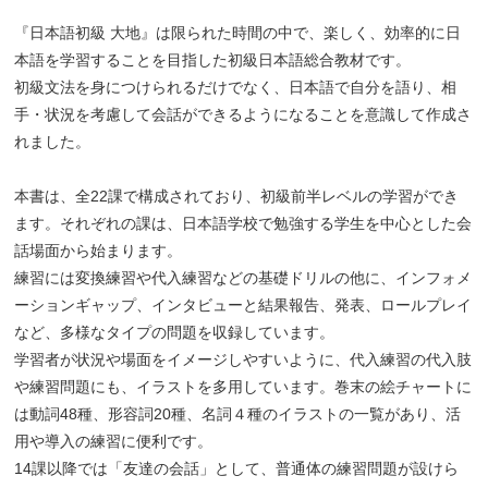
『日本語初級 大地』は限られた時間の中で、楽しく、効率的に日
本語を学習することを目指した初級日本語総合教材です。
初級文法を身につけられるだけでなく、日本語で自分を語り、相
手・状況を考慮して会話ができるようになることを意識して作成さ
れました。
本書は、全22課で構成されており、初級前半レベルの学習ができ
ます。それぞれの課は、日本語学校で勉強する学生を中心とした会
話場面から始まります。
練習には変換練習や代入練習などの基礎ドリルの他に、インフォメ
ーションギャップ、インタビューと結果報告、発表、ロールプレイ
など、多様なタイプの問題を収録しています。
学習者が状況や場面をイメージしやすいように、代入練習の代入肢
や練習問題にも、イラストを多用しています。巻末の絵チャートに
は動詞48種、形容詞20種、名詞４種のイラストの一覧があり、活
用や導入の練習に便利です。
14課以降では「友達の会話」として、普通体の練習問題が設けら