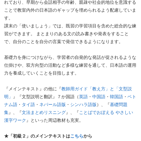
れており、早期から会話相手の年齢、親疎や社会的地位を意識する
ことで教室内外の日本語のギャップを埋められるよう配慮していま
す。
課末の「使いましょう」では、既習の学習項目を含めた総合的な練
習ができます。 まとまりのある文の読み書きや発表をすること
で、自分のことを自分の言葉で発信できるようになります。
基礎力を身につけながら、学習者の自発的な発話が促されるような
仕掛けや、双方向型の活動など多様な練習を通して、日本語の運用
力を養成していくことを目指します。
『メインテキスト』の他に『
教師用ガイド「教え方」と「文型説
明」
』『文型説明と翻訳』７か国語（
英語
・
中国語
・
韓国語
・
ベト
ナム語
・
タイ語
・
ネパール語版
・
シンハラ語版
）、『
基礎問題
集
』、『
文法まとめリスニング
』、『
ことばでおぼえる やさしい
漢字ワーク
』といった周辺教材も充実。
★「初級２」のメインテキストは
こちら
から