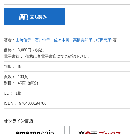
立ち読み
著者：
山﨑佳子
,
石井怜子
,
佐々木薫
,
高橋美和子
,
町田恵子
著
価格： 3,080円（税込）
電子書籍： 価格は各電子書店にてご確認下さい。
判型： B5
頁数： 199頁
別冊： 46頁 (解答)
CD： 1枚
ISBN： 9784883194766
オンライン書店