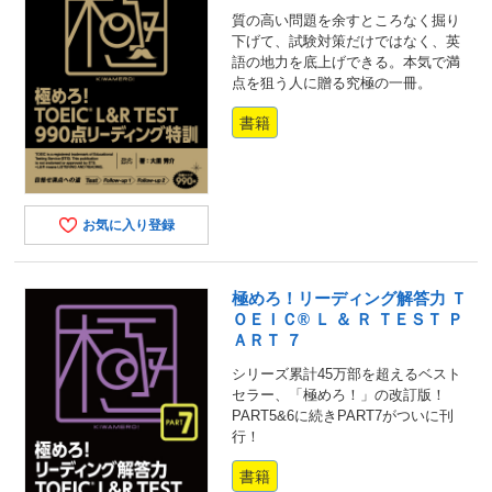
質の高い問題を余すところなく掘り
下げて、試験対策だけではなく、英
語の地力を底上げできる。本気で満
点を狙う人に贈る究極の一冊。
書籍
お気に入り登録
極めろ！リーディング解答力 Ｔ
ＯＥＩＣ® Ｌ ＆ Ｒ ＴＥＳＴ Ｐ
ＡＲＴ ７
シリーズ累計45万部を超えるベスト
セラー、「極めろ！」の改訂版！
PART5&6に続きPART7がついに刊
行！
書籍