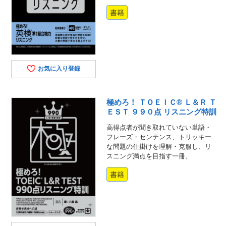
書籍
お気に入り登録
極めろ！ ＴＯＥＩＣ® Ｌ＆Ｒ Ｔ
ＥＳＴ ９９０点 リスニング特訓
高得点者が聞き取れていない単語・
フレーズ・センテンス、トリッキー
な問題の仕掛けを理解・克服し、リ
スニング満点を目指す一冊。
書籍