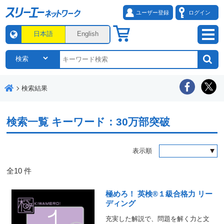
ユーザー登録
ログイン
日本語
English
検索結果
検索一覧
キーワード：30万部突破
表示順
全
10
件
極めろ！ 英検®１級合格力 リー
ディング
充実した解説で、問題を解く力と文