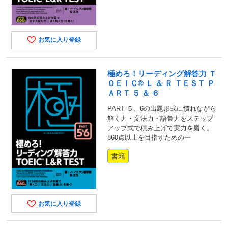
お気に入り登録
極めろ！リーディング解答力 Ｔ
ＯＥＩＣ® Ｌ ＆ Ｒ ＴＥＳＴ Ｐ
ＡＲＴ ５ ＆ ６
PART ５、6の出題形式に慣れながら
解く力・文法力・語彙力をステップ
アップ式で積み上げて実力を磨く。
860点以上を目指すための一
書籍
お気に入り登録