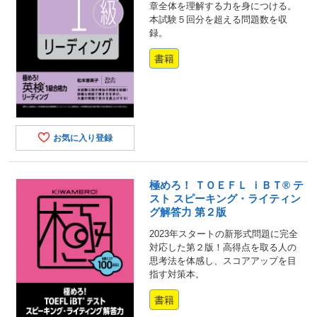
章全体を理解する力を身につける。
本試験５回分を超える問題数を収
録。
書籍
お気に入り登録
極めろ！ ＴＯＥＦＬ ｉＢＴ® テ
スト スピーキング・ライティン
グ解答力 第２版
2023年スタートの新形式問題に完全
対応した第２版！高得点を取る人の
思考法を体感し、スコアアップを目
指す対策本。
書籍