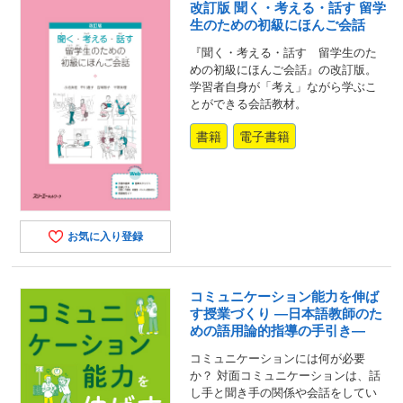
改訂版 聞く・考える・話す 留学
生のための初級にほんご会話
『聞く・考える・話す 留学生のた
めの初級にほんご会話』の改訂版。
学習者自身が「考え」ながら学ぶこ
とができる会話教材。
書籍
電子書籍
お気に入り登録
コミュニケーション能力を伸ば
す授業づくり ―日本語教師のた
めの語用論的指導の手引き―
コミュニケーションには何が必要
か？ 対面コミュニケーションは、話
し手と聞き手の関係や会話をしてい