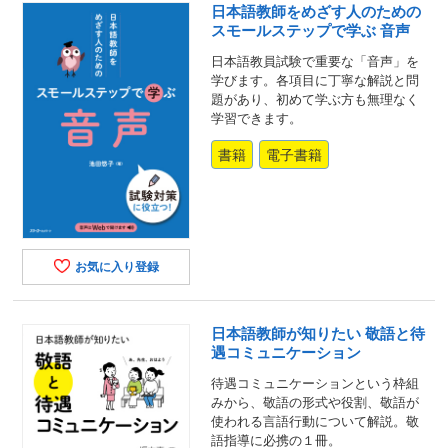
日本語教師をめざす人のための
スモールステップで学ぶ 音声
日本語教員試験で重要な「音声」を
学びます。各項目に丁寧な解説と問
題があり、初めて学ぶ方も無理なく
学習できます。
書籍
電子書籍
お気に入り登録
日本語教師が知りたい 敬語と待
遇コミュニケーション
待遇コミュニケーションという枠組
みから、敬語の形式や役割、敬語が
使われる言語行動について解説。敬
語指導に必携の１冊。