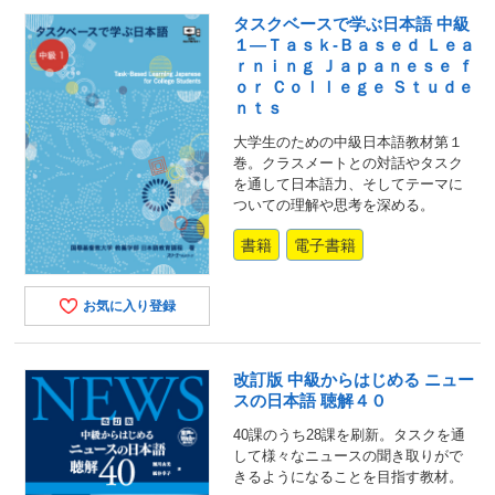
タスクベースで学ぶ日本語 中級
１―Ｔａｓｋ‐Ｂａｓｅｄ Ｌｅａ
ｒｎｉｎｇ Ｊａｐａｎｅｓｅ ｆ
ｏｒ Ｃｏｌｌｅｇｅ Ｓｔｕｄｅ
ｎｔｓ
大学生のための中級日本語教材第１
巻。クラスメートとの対話やタスク
を通して日本語力、そしてテーマに
ついての理解や思考を深める。
書籍
電子書籍
お気に入り登録
改訂版 中級からはじめる ニュー
スの日本語 聴解４０
40課のうち28課を刷新。タスクを通
して様々なニュースの聞き取りがで
きるようになることを目指す教材。