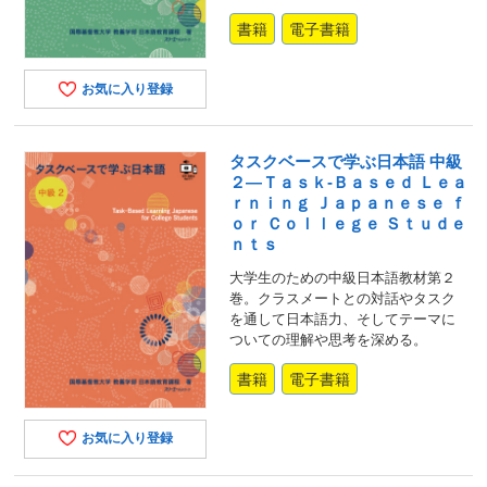
書籍
電子書籍
お気に入り登録
タスクベースで学ぶ日本語 中級
２―Ｔａｓｋ‐Ｂａｓｅｄ Ｌｅａ
ｒｎｉｎｇ Ｊａｐａｎｅｓｅ ｆ
ｏｒ Ｃｏｌｌｅｇｅ Ｓｔｕｄｅ
ｎｔｓ
大学生のための中級日本語教材第２
巻。クラスメートとの対話やタスク
を通して日本語力、そしてテーマに
ついての理解や思考を深める。
書籍
電子書籍
お気に入り登録