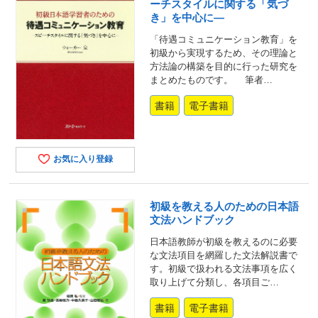
ーチスタイルに関する「気づ
き」を中心に―
「待遇コミュニケーション教育」を
初級から実現するため、その理論と
方法論の構築を目的に行った研究を
まとめたものです。 筆者…
書籍
電子書籍
お気に入り登録
初級を教える人のための日本語
文法ハンドブック
日本語教師が初級を教えるのに必要
な文法項目を網羅した文法解説書で
す。初級で扱われる文法事項を広く
取り上げて分類し、各項目ご…
書籍
電子書籍