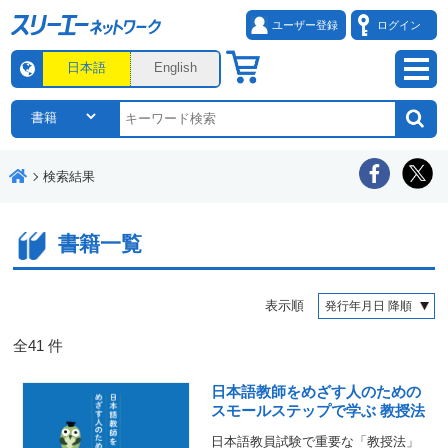
ユーザー登録
ログイン
日本語
English
検索結果
書籍一覧
表示順
全
41
件
日本語教師をめざす人のための
スモールステップで学ぶ 教授法
日本語教員試験で重要な「教授法」