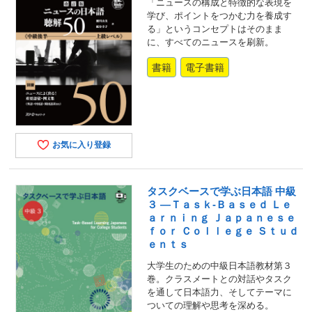
「ニュースの構成と特徴的な表現を
学び、ポイントをつかむ力を養成す
る」というコンセプトはそのまま
に、すべてのニュースを刷新。
書籍
電子書籍
お気に入り登録
タスクベースで学ぶ日本語 中級
３ ―Ｔａｓｋ‐Ｂａｓｅｄ Ｌｅ
ａｒｎｉｎｇ Ｊａｐａｎｅｓｅ
ｆｏｒ Ｃｏｌｌｅｇｅ Ｓｔｕｄ
ｅｎｔｓ
大学生のための中級日本語教材第３
巻。クラスメートとの対話やタスク
を通して日本語力、そしてテーマに
ついての理解や思考を深める。