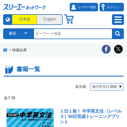
ユーザー登録
ログイン
日本語
English
検索結果
書籍一覧
表示順
全
7
件
１日１枚！ 中学英文法 ［レベル
３］50日完成トレーニングプリ
ント