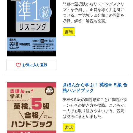
問題の選択肢からリスニングスクリ
プトを予測し、正答を導く力を身に
つける。本試験５回分相当の問題を
収録。解答・解説も充実。
書籍
お気に入り登録
きほんから学ぶ！ 英検® ５級 合
格ハンドブック
英検®５級の問題形式ごとに問題パタ
ーンとその解き方を掲載。こどもが
一人でも取り組みやすいよう、説明
は簡潔にまとめました。
書籍