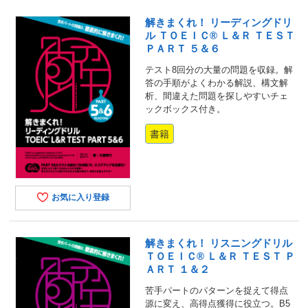
解きまくれ！ リーディングドリ
ル ＴＯＥＩＣ® Ｌ＆Ｒ ＴＥＳＴ
ＰＡＲＴ ５＆６
テスト8回分の大量の問題を収録。解
答の手順がよくわかる解説、構文解
析、間違えた問題を探しやすいチェ
ックボックス付き。
書籍
お気に入り登録
解きまくれ！ リスニングドリル
ＴＯＥＩＣ® Ｌ＆Ｒ ＴＥＳＴ Ｐ
ＡＲＴ １＆２
苦手パートのパターンを捉えて得点
源に変え、高得点獲得に役立つ。B5