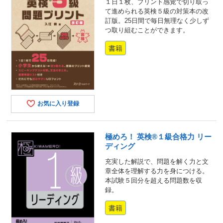
１日１枚、プリント感覚で切り取っ
て進められる英検５級の対策本の改
訂版。25日間で毎日無理なく少しず
つ取り組むことができます。
書籍
お気に入り登録
極めろ！ 英検®１級合格力 リー
ディング
充実した解説で、問題を解く力と文
章全体を理解する力を身につける。
本試験５回分を超える問題数を収
録。
書籍