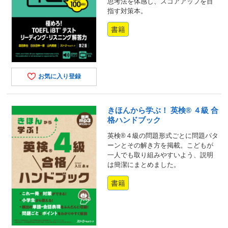
思考法を体感し、スコアアップを目
指す対策本。
書籍
お気に入り登録
きほんから学ぶ！ 英検® ４級 合
格ハンドブック
英検®４級の問題形式ごとに問題パタ
ーンとその解き方を掲載。こどもが
一人でも取り組みやすいよう、説明
は簡潔にまとめました。
書籍