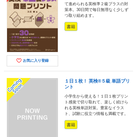
て進められる英検準２級プラスの対
策本。30日間で毎日無理なく少しず
つ取り組めます。
書籍
お気に入り登録
１日１枚！ 英検®５級 単語プリ
ント
小学生から使える！１日１枚プリン
ト感覚で切り取れて、楽しく続けら
れる英検単語対策。豊富なイラス
ト、試験に役立つ情報も満載です。
書籍