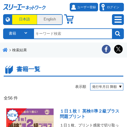
ユーザー登録
ログイン
日本語
English
検索結果
書籍一覧
表示順
全
56
件
１日１枚！ 英検®準２級プラス
問題プリント
１日１枚、プリント感覚で切り取っ