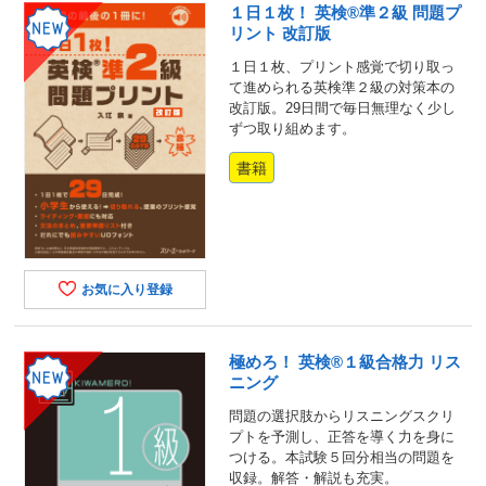
１日１枚！ 英検®準２級 問題プ
リント 改訂版
１日１枚、プリント感覚で切り取っ
て進められる英検準２級の対策本の
改訂版。29日間で毎日無理なく少し
ずつ取り組めます。
書籍
お気に入り登録
極めろ！ 英検®１級合格力 リス
ニング
問題の選択肢からリスニングスクリ
プトを予測し、正答を導く力を身に
つける。本試験５回分相当の問題を
収録。解答・解説も充実。