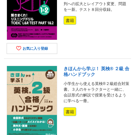
判への拡大とレイアウト変更、問題
を一新。テスト８回分収録。
書籍
お気に入り登録
きほんから学ぶ！ 英検® ２級 合
格ハンドブック
小学生から使える英検®２級総合対策
書。３人のキャラクターと一緒に、
会話形式の解説で授業を受けるよう
に学べる一冊。
書籍